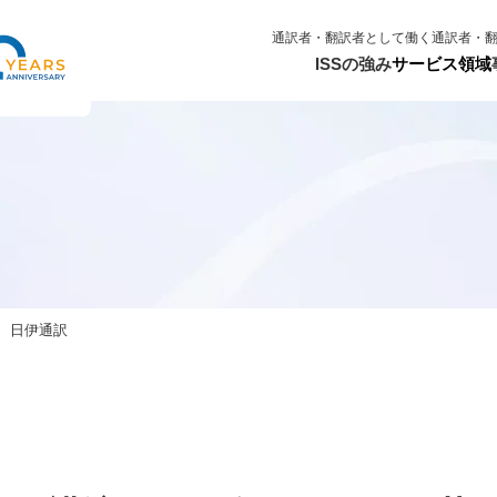
通訳者・翻訳者として働く
通訳者・
ISSの強み
サービス領域
、日伊通訳