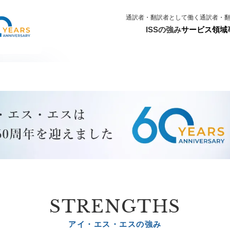
通訳者・翻訳者として働く
通訳者・
NEWS
2026.07.31
【ISSイ
ISSの強み
サービス領域
込み受付
ISS
STRENGTHS
アイ・エス・エスの強み