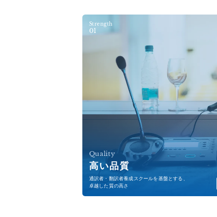
Strength
01
Quality
高い品質
通訳者・翻訳者養成スクールを基盤とする、
卓越した質の高さ