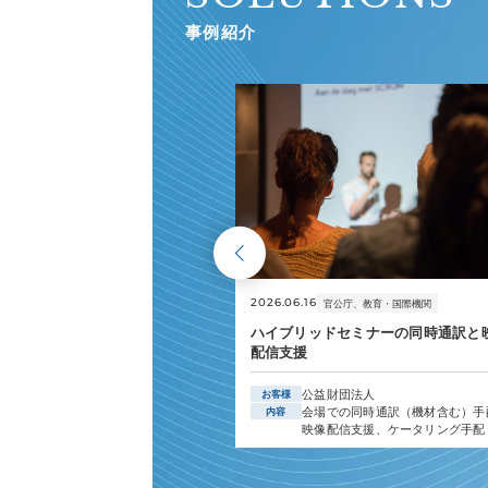
事例紹介
2026.06.16
官公庁、教育・国際機関
ハイブリッドセミナーの同時通訳と
配信支援
公益財団法人
お客様
会場での同時通訳（機材含む）手
内容
映像配信支援、ケータリング手配