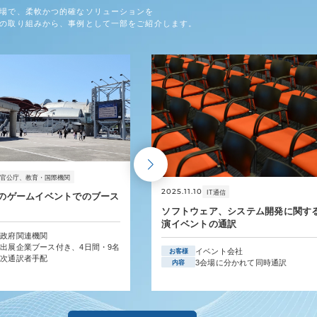
場で、柔軟かつ的確なソリューションを
の取り組みから、事例として一部をご紹介します。
官公庁、教育・国際機関
2025.11.10
IT通信
のゲームイベントでのブース
ソフトウェア、システム開発に関す
演イベントの通訳
国政府関連機関
出展企業ブース付き、4日間・9名
イベント会社
お客様
逐次通訳者手配
3会場に分かれて同時通訳
内容