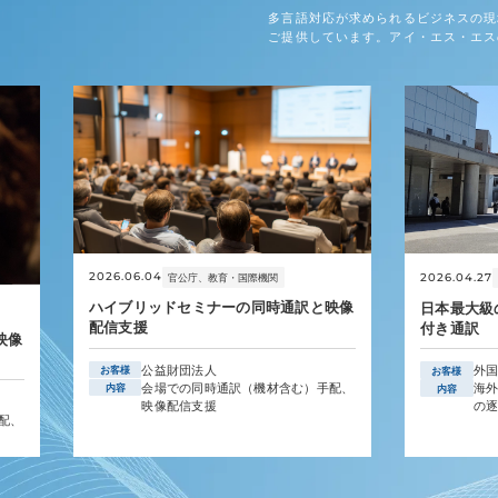
多言語対応が求められるビジネスの現
ご提供しています。アイ・エス・エス
2026.06.04
2026.04.27
官公庁、教育・国際機関
ハイブリッドセミナーの同時通訳と映像
日本最大級
配信支援
付き通訳
映像
公益財団法人
外
お客様
お客様
会場での同時通訳（機材含む）手配、
海外
内容
内容
映像配信支援
の
配、