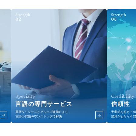
Strength
Strength
02
03
Specialty
Credibility
言語の専門サービス
信頼性
豊富なリソースとグループ連携により、
半世紀を超えて積
言語の課題をワンストップで解決
知見がもたらす安