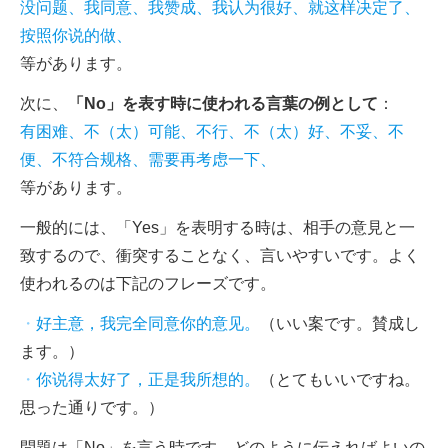
没问题、我同意、我赞成、我认为很好、就这样决定了、
按照你说的做、
等があります。
次に、
「No」を表す時に使われる言葉の例として
：
有困难、不（太）可能、不行、不（太）好、不妥、不
便、不符合规格、需要再考虑一下、
等があります。
一般的には、「Yes」を表明する時は、相手の意見と一
致するので、衝突することなく、言いやすいです。よく
使われるのは下記のフレーズです。
・
好主意，我完全同意你的意见。
（いい案です。賛成し
ます。）
・
你说得太好了，正是我所想的。
（とてもいいですね。
思った通りです。）
問題は「No」を言う時です。どのように伝えればよいの