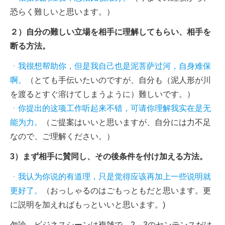
恐らく難しいと思います。）
２）自分の難しい立場を相手に理解してもらい、相手を
断る方法。
・
我很想帮助你，但是我自己也是泥菩萨过河，自身难保
啊。
（とても手伝いたいのですが、自分も（泥人形が川
を渡るとすぐ溶けてしまうように）難しいです。）
・
你提出的这项工作听起来不错，可请你理解我实在是无
能为力。
（ご提案はいいと思いますが、自分には力不足
なので、ご理解ください。）
3）まず相手に賛同し、その後条件を付け加える方法。
・
我认为你说的有道理，只是觉得应该再加上一些说明就
更好了。
（おっしゃるのはごもっともだと思います。更
に説明を加えればもっといいと思います。)
勿論、ビジネスシーンは複雑で、2－3のセンテンスだけ