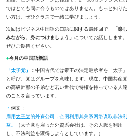
ではとても間に合うものではありません。もっと知りた
い方は、ぜひクラスで一緒に学びましょう。
次回はビジネス中国語の口語に関する最終回で、
「楽し
みながら、身につけましょう」
についてお話しします。
ぜひご期待ください。
●
今月の中国語新語
「太子党」
：
中国古代では帝王の法定継承者を「太子」
と呼び、党はグループを意味します。現在、中国共産党
の高級幹部の子弟など若い世代で特権を持っている人達
のことを言っています。
例文：
雇用
太子党
的外资公司，企图利用其关系网络谋取非法利
益。
（太子党を雇った外資系会社は、その人脈を利用
し、不法利益を獲得しようとしています。）