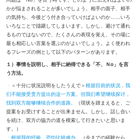
かが悩まされることが多いでしょう。相手の面子、相手
の気持ち、今後どう付き合っていけばよいのか……いろ
いろなことで躊躇してしまいます。しかし、避けて通れ
るものではないので、たくさんの表現を覚え、その場に
最も相応しい言葉を選ぶのがよいでしょう。よく使われ
るフレーズの例として以下のパターンがあります。
１）事情を説明し、相手に納得できる「不、Ｎo」を言
う方法。
・
＜十分に状況説明をしたうえで＞
根据目前的状况，我
们不能接受贵方提出的这一方案。但我们希望继续探讨，
找到双方能够继续合作的道路。
（現状を踏まえると、ご
提案をお受けすることが出来ません。しかし、話し合い
を続け、双方の協力の道を模索して行きたいと思いま
す。）
・
根据我的经验，恐怕比较难办。
（今までの経験から、