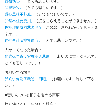
我很伤心。
（とても悲しいです。）
我很难过。
（とても悲しいです。）
我心里很不舒服。
（とても悲しいです。）
我禁不住要流泪。
（涙をこらえることができません。）
你能理解我的悲哀吗？
（この悲しさをわかってもらえま
すか。）
这件事让我非常痛心。
（とても悲しいです。）
人が亡くなった場合：
他这么早逝，实在令人悲痛。
（若いのに亡くなられて、
とても悲しいです。）
お願いする場合：
我哀求你饶了我这一回吧。
（お願いです。許して下さ
い。）
■悲しんでいる相手を慰める言葉
物が壊れたり、失敗した場合：