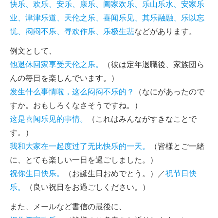
快乐、欢乐、安乐、康乐、阖家欢乐、乐山乐水、安家乐
业、津津乐道、天伦之乐、喜闻乐见、其乐融融、乐以忘
忧、闷闷不乐、寻欢作乐、乐极生悲
などがあります。
例文として、
他退休回家享受天伦之乐。
（彼は定年退職後、家族団ら
んの毎日を楽しんでいます。）
发生什么事情啦，这么闷闷不乐的？
（なにがあったので
すか。おもしろくなさそうですね。）
这是喜闻乐见的事情。
（これはみんながすきなことで
す。）
我和大家在一起度过了无比快乐的一天。
（皆様とご一緒
に、とても楽しい一日を過ごしました。）
祝你生日快乐。
（お誕生日おめでとう。）／
祝节日快
乐。
（良い祝日をお過ごしください。）
また、メールなど書信の最後に、