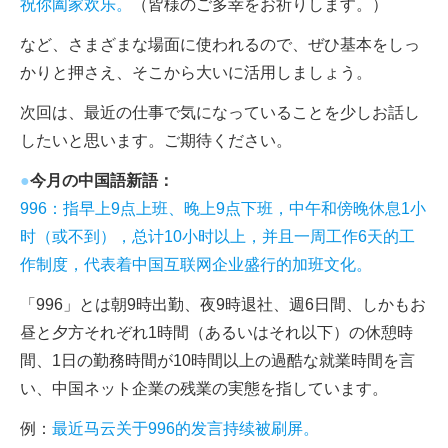
祝你阖家欢乐。
（皆様のご多幸をお祈りします。）
など、さまざまな場面に使われるので、ぜひ基本をしっ
かりと押さえ、そこから大いに活用しましょう。
次回は、最近の仕事で気になっていることを少しお話し
したいと思います。ご期待ください。
●
今月の中国語新語：
996：指早上9点上班、晚上9点下班，中午和傍晚休息1小
时（或不到），总计10小时以上，并且一周工作6天的工
作制度，代表着中国互联网企业盛行的加班文化。
「996」とは朝9時出勤、夜9時退社、週6日間、しかもお
昼と夕方それぞれ1時間（あるいはそれ以下）の休憩時
間、1日の勤務時間が10時間以上の過酷な就業時間を言
い、中国ネット企業の残業の実態を指しています。
例：
最近马云关于996的发言持续被刷屏。