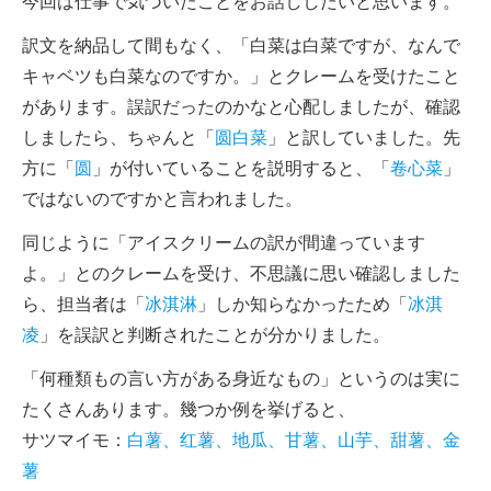
今回は仕事で気づいたことをお話ししたいと思います。
訳文を納品して間もなく、「白菜は白菜ですが、なんで
キャベツも白菜なのですか。」とクレームを受けたこと
があります。誤訳だったのかなと心配しましたが、確認
しましたら、ちゃんと「
圆白菜
」と訳していました。先
方に「
圆
」が付いていることを説明すると、「
卷心菜
」
ではないのですかと言われました。
同じように「アイスクリームの訳が間違っています
よ。」とのクレームを受け、不思議に思い確認しました
ら、担当者は「
冰淇淋
」しか知らなかったため「
冰淇
凌
」を誤訳と判断されたことが分かりました。
「何種類もの言い方がある身近なもの」というのは実に
たくさんあります。幾つか例を挙げると、
サツマイモ：
白薯、红薯、地瓜、甘薯、山芋、甜薯、金
薯