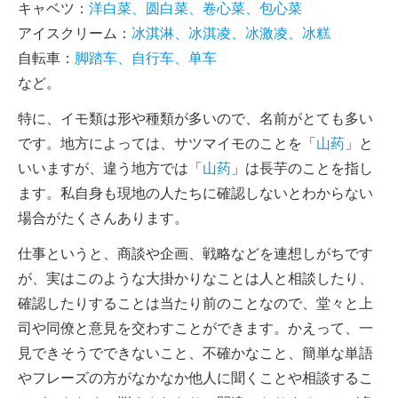
キャベツ：
洋白菜、圆白菜、卷心菜、包心菜
アイスクリーム：
冰淇淋、冰淇凌、冰激凌、冰糕
自転車：
脚踏车、自行车、单车
など。
特に、イモ類は形や種類が多いので、名前がとても多い
です。地方によっては、サツマイモのことを「
山药
」と
いいますが、違う地方では「
山药
」は長芋のことを指し
ます。私自身も現地の人たちに確認しないとわからない
場合がたくさんあります。
仕事というと、商談や企画、戦略などを連想しがちです
が、実はこのような大掛かりなことは人と相談したり、
確認したりすることは当たり前のことなので、堂々と上
司や同僚と意見を交わすことができます。かえって、一
見できそうでできないこと、不確かなこと、簡単な単語
やフレーズの方がなかなか他人に聞くことや相談するこ