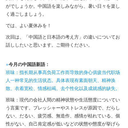
がでしょうか。中国語を楽しみながら、暑い日々を楽し
く過ごしましょう。
では、よい夏休みを！
次回は、「中国語と日本語の考え方」の違いについてお
話ししたいと思います。ご期待ください。
●
今月の中国語新語：
班味：指长期从事高负荷工作而导致的身心俱疲当代职场
人一种常见的生活状态。具体表现有素面朝天、精神涣
散、衣着宽松、情感枯竭、去个性化以及成就感的缺失。
班味：現代の会社人間の精神状態や生活態度についてい
う言葉です。プレッシャーやストレスが原因で、だらし
ない、だるい、疲労感、無造作、感情が枯れている、個
性がない、自己肯定感が低いなどの状態や態度が挙げら