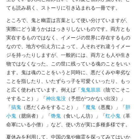
ても読み易く、ストーリに引き込まれる一冊です。
ところで、鬼と幽霊は言葉として使い分けていますが、
実際にどう違うかははっきりしないものです。両方とも
実在するものではなく、イメージの世界に存在するもの
なので、地方や伝え方によって、人それぞれ違うイメー
ジを持ったりしますが、一般的には、両方とも人や生き
物ではなくなった、この世に残っている魂のことをいい
ます。鬼は魂のことをいうと同時に、悪だくみや卑劣な
ことを指したり、いたずらっ子を可愛くいったり、もっ
と広く使われています。例えば「
鬼鬼祟祟
（陰でこそこ
そすること）」「
神出鬼没
（予想がつかない出没）」
「
搞鬼
（悪だくみをすること）」「
魔鬼
（悪魔）」「
胆
小鬼
（臆病者）」「
馋鬼
（食いしん坊）」「
红小鬼
（革
命軍にいる小僧）」など、使い方が実に多種多様です。
夏休みを利用して、中国の鬼や幽霊を探ってみてはいか