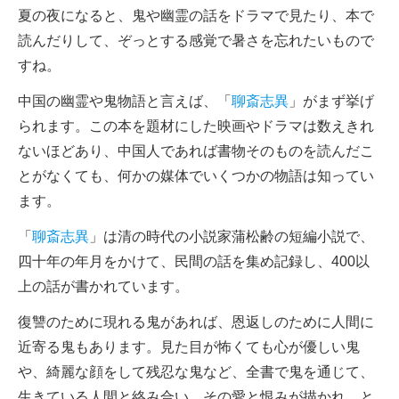
夏の夜になると、鬼や幽霊の話をドラマで見たり、本で
読んだりして、ぞっとする感覚で暑さを忘れたいもので
すね。
中国の幽霊や鬼物語と言えば、「
聊斎志異
」がまず挙げ
られます。この本を題材にした映画やドラマは数えきれ
ないほどあり、中国人であれば書物そのものを読んだこ
とがなくても、何かの媒体でいくつかの物語は知ってい
ます。
「
聊斎志異
」は清の時代の小説家蒲松齢の短編小説で、
四十年の年月をかけて、民間の話を集め記録し、400以
上の話が書かれています。
復讐のために現れる鬼があれば、恩返しのために人間に
近寄る鬼もあります。見た目が怖くても心が優しい鬼
や、綺麗な顔をして残忍な鬼など、全書で鬼を通じて、
生きている人間と絡み合い、その愛と恨みが描かれ、と