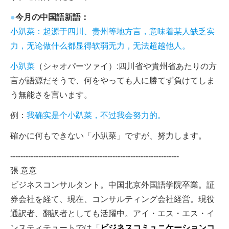
●
今月の中国語新語：
小趴菜：起源于四川、贵州等地方言，意味着某人缺乏实
力，无论做什么都显得软弱无力，无法超越他人。
小趴菜
（シャオパーツァイ）:四川省や貴州省あたりの方
言が語源だそうで、何をやっても人に勝てず負けてしま
う無能さを言います。
例：
我确实是个小趴菜，不过我会努力的。
確かに何もできない「小趴菜」ですが、努力します。
------------------------------------------------------------------
張 意意
ビジネスコンサルタント。中国北京外国語学院卒業。証
券会社を経て、現在、コンサルティング会社経営。現役
通訳者、翻訳者としても活躍中。アイ・エス・エス・イ
ンスティテュートでは「
ビジネスコミュニケーションコ