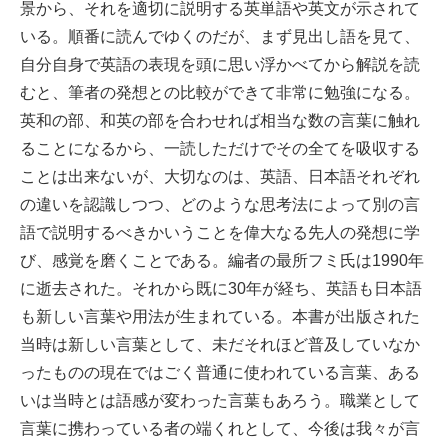
景から、それを適切に説明する英単語や英文が示されて
いる。順番に読んでゆくのだが、まず見出し語を見て、
自分自身で英語の表現を頭に思い浮かべてから解説を読
むと、筆者の発想との比較ができて非常に勉強になる。
英和の部、和英の部を合わせれば相当な数の言葉に触れ
ることになるから、一読しただけでその全てを吸収する
ことは出来ないが、大切なのは、英語、日本語それぞれ
の違いを認識しつつ、どのような思考法によって別の言
語で説明するべきかいうことを偉大なる先人の発想に学
び、感覚を磨くことである。編者の最所フミ氏は1990年
に逝去された。それから既に30年が経ち、英語も日本語
も新しい言葉や用法が生まれている。本書が出版された
当時は新しい言葉として、未だそれほど普及していなか
ったものの現在ではごく普通に使われている言葉、ある
いは当時とは語感が変わった言葉もあろう。職業として
言葉に携わっている者の端くれとして、今後は我々が言