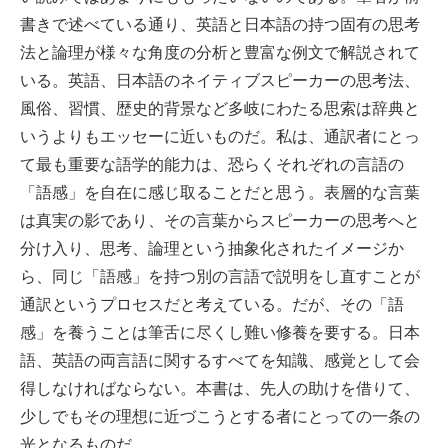
書きで述べている通り、英語と日本語の持つ固有の思考
法と論理が様々な角度の分析と豊富な例文で解説されて
いる。英語、日本語のネイティブスピーカーの思考法、
風俗、習慣、歴史的背景など多岐にわたる思索は辞典と
いうよりもエッセーに近いものだ。私は、通訳者にとっ
て最も重要な語学的能力は、恐らくそれぞれの言語の
「語感」を自在に感じ取ることだと思う。表層的な言葉
は真実の影であり、その言葉からスピーカーの思考へと
分け入り、思考、論理という抽象化されたイメージか
ら、同じ「語感」を持つ別の言語で説明をし直すことが
通訳というプロセスだと考えている。だが、その「語
感」を養うことは筆舌に尽くし難い修養を要する。日本
語、英語の両言語に関するすべてを知識、感覚として会
得しなければならない。本書は、先人の助けを借りて、
少しでもその理想に近づこうとする者にとっての一条の
光となるものだ。