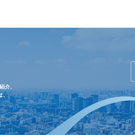
/紹介、
は、