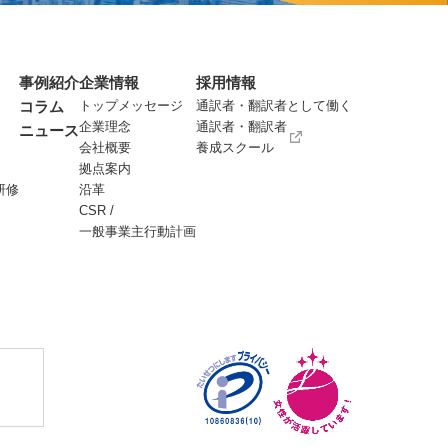
事例紹介
企業情報
採用情報
コラム
トップメッセージ
通訳者・翻訳者として働く
企業理念
通訳者・翻訳者
ニュース
会社概要
養成スクール
拠点案内
研修
沿革
CSR /
一般事業主行動計画