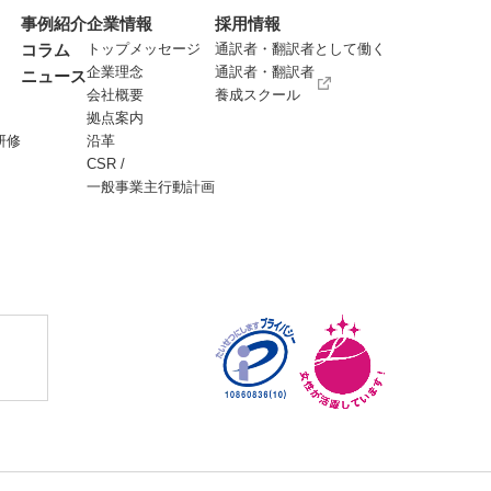
事例紹介
企業情報
採用情報
コラム
トップメッセージ
通訳者・翻訳者として働く
企業理念
通訳者・翻訳者
ニュース
会社概要
養成スクール
拠点案内
研修
沿革
CSR /
一般事業主行動計画