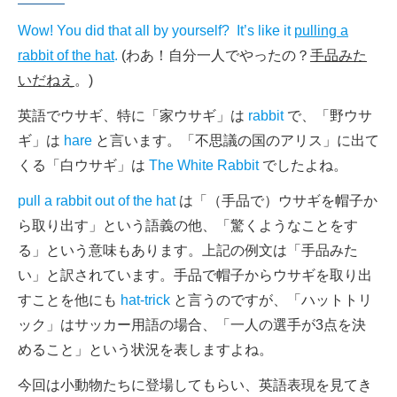
Wow! You did that all by yourself? It’s like it
pulling a
rabbit of the hat
.
(わあ！自分一人でやったの？
手品みた
いだねえ
。)
英語でウサギ、特に「家ウサギ」は
rabbit
で、「野ウサ
ギ」は
hare
と言います。「不思議の国のアリス」に出て
くる「白ウサギ」は
The White Rabbit
でしたよね。
pull a rabbit out of the hat
は「（手品で）ウサギを帽子か
ら取り出す」という語義の他、「驚くようなことをす
る」という意味もあります。上記の例文は「手品みた
い」と訳されています。手品で帽子からウサギを取り出
すことを他にも
hat-trick
と言うのですが、「ハットトリ
ック」はサッカー用語の場合、「一人の選手が3点を決
めること」という状況を表しますよね。
今回は小動物たちに登場してもらい、英語表現を見てき