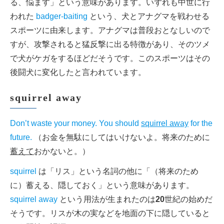
る、悩ます」という意味があります。いずれも中世に行
われた
badger-baiting
という、犬とアナグマを戦わせる
スポーツに由来します。アナグマは普段おとなしいので
すが、攻撃されると猛反撃に出る特徴があり、そのツメ
で犬がケガをするほどだそうです。このスポーツはその
後闘犬に変化したと言われています。
squirrel away
Don’t waste your money. You should
squirrel away
for the
future.
（お金を無駄にしてはいけないよ。将来のために
蓄えて
おかないと。）
squirrel
は「リス」という名詞の他に「（将来のため
に）蓄える、隠しておく」という意味があります。
squirrel away
という用法が生まれたのは
20
世紀の始めだ
そうです。リスが木の実などを地面の下に隠していると