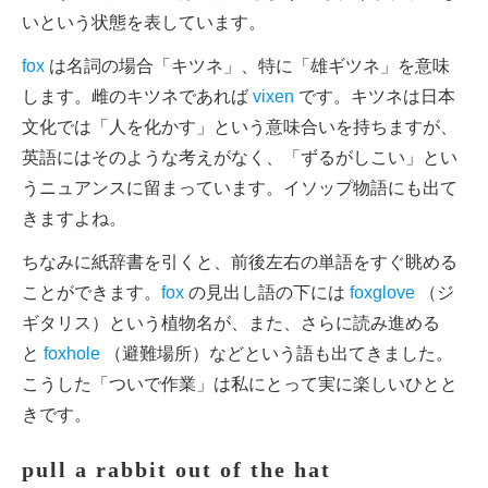
いという状態を表しています。
fox
は名詞の場合「キツネ」、特に「雄ギツネ」を意味
します。雌のキツネであれば
vixen
です。キツネは日本
文化では「人を化かす」という意味合いを持ちますが、
英語にはそのような考えがなく、「ずるがしこい」とい
うニュアンスに留まっています。イソップ物語にも出て
きますよね。
ちなみに紙辞書を引くと、前後左右の単語をすぐ眺める
ことができます。
fox
の見出し語の下には
foxglove
（ジ
ギタリス）という植物名が、また、さらに読み進める
と
foxhole
（避難場所）などという語も出てきました。
こうした「ついで作業」は私にとって実に楽しいひとと
きです。
pull a rabbit out of the hat