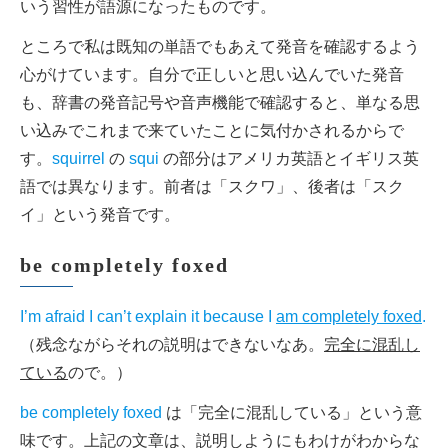
いう習性が語源になったものです。
ところで私は既知の単語でもあえて発音を確認するよう
心がけています。自分で正しいと思い込んでいた発音
も、辞書の発音記号や音声機能で確認すると、単なる思
い込みでこれまで来ていたことに気付かされるからで
す。
squirrel
の
squi
の部分はアメリカ英語とイギリス英
語では異なります。前者は「スクワ」、後者は「スク
イ」という発音です。
be completely foxed
I’m afraid I can’t explain it because I
am completely foxed
.
（残念ながらそれの説明はできないなあ。
完全に混乱し
ている
ので。）
be completely foxed
は「完全に混乱している」という意
味です。上記の文章は、説明しようにもわけがわからな