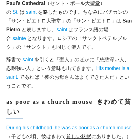
Paul’s Cathedral
（セント・ポール大聖堂）
の
St.
は
saint
を略したものです。ちなみにバチカンの
「サン・ピエトロ大聖堂」の「サン・ピエトロ」は
San
Pietro
と表しますし、
saint
はフランス語の場
合
sainte
となります。ロシアの「サンクトペテルブル
ク」の「サンクト」も同じく聖人です。
辞書で
saint
を引くと「聖人」のほかに「慈悲深い人、
忍耐強い人」という意味も出てきます。
His mother is a
saint.
であれば「彼のお母さんはよくできた人だ」とい
うことです。
as poor as a church mouse きわめて貧
しい
During his childhood, he was
as poor as a church mouse.
（子どもの頃、彼はきわて
貧しい状態
にありました。）