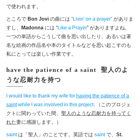
で使われます。
ところで
Bon Jovi
の曲には
“Livin’ on a prayer”
がありま
すし、
Madonna
には “
Like a Prayer
” がありますよね。
一つの単語からこうして曲を思い出したり、あるいは著
名な絵画の作品名や本のタイトルなどを思い起こすのも
私にとっては楽しい作業です。
have the patience of a saint 聖人のよ
うな忍耐力を持つ
I would like to thank my wife for
having the patience of a
saint
while I was involved in this project.
（このプロジェ
クトに関わっていた間、
聖人のような忍耐力を持ってく
れた
妻に感謝します。）
saint
は「聖人」のことです。英語では
saint
で、
St.