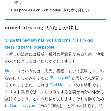
持つ
as poor as a church mouse きわめて貧しい
mixed blessing いたしかゆし
Since the new law has pros and cons, it is a
mixed
blessing
for the local people.
（新しい法律には賛成・反対の両意見があるため、地元
の人々にとっては
いたしかゆし
です。）
blessing
というのは「恩恵、祝福」という意味です。ち
なみにくしゃみをすると
“Bless you!”
と周りの人が言っ
てくれますよね。これは
God bless you
の省略形です。
キリスト教圏では「くしゃみをすると魂が自分の体から
抜けてしまう」という迷信があります。それを防ぐため
に
God bless you
（神のご加護を）と言うわけです。私