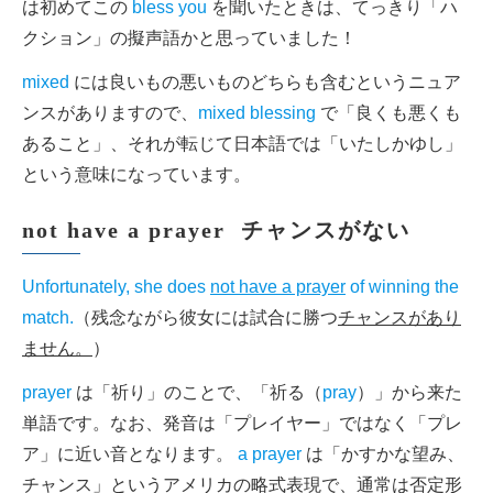
は初めてこの
bless you
を聞いたときは、てっきり「ハ
クション」の擬声語かと思っていました！
mixed
には良いもの悪いものどちらも含むというニュア
ンスがありますので、
mixed blessing
で「良くも悪くも
あること」、それが転じて日本語では「いたしかゆし」
という意味になっています。
not have a prayer チャンスがない
Unfortunately, she does
not have a prayer
of winning the
match.
（残念ながら彼女には試合に勝つ
チャンスがあり
ません。
）
prayer
は「祈り」のことで、「祈る（
pray
）」から来た
単語です。なお、発音は「プレイヤー」ではなく「プレ
ア」に近い音となります。
a prayer
は「かすかな望み、
チャンス」というアメリカの略式表現で、通常は否定形