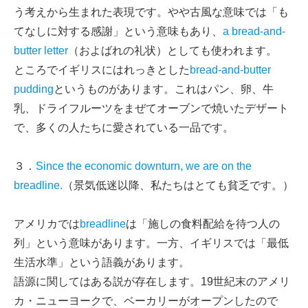
う考えから生まれた表現です。やや古風な意味では「も
てなしに対する感謝」という意味もあり、
a bread-and-
butter letter
（およばれの礼状）としても使われます。
ところでイギリスにはれっきとした
bread-and-butter
pudding
というものがあります。これはパン、卵、牛
乳、ドライフルーツをまぜてオーブンで焼いたデザート
で、多くの人たちに愛されている一品です。
３．
Since the economic downturn, we are on the
breadline.
（景気低迷以降、私たちはとても貧乏です。）
アメリカでは
breadline
は「施しの食料配給を待つ人の
列」という意味があります。一方、イギリスでは「最低
生活水準」という語義があります。
語源に関してはある説が存在します。19世紀末のアメリ
カ・ニューヨークで、ベーカリーがオープンしたので