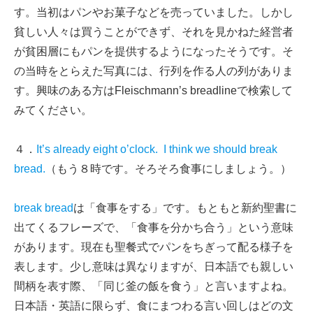
す。当初はパンやお菓子などを売っていました。しかし
貧しい人々は買うことができず、それを見かねた経営者
が貧困層にもパンを提供するようになったそうです。そ
の当時をとらえた写真には、行列を作る人の列がありま
す。興味のある方はFleischmann’s breadlineで検索して
みてください。
４．
It’s already eight o’clock. I think we should break
bread.
（もう８時です。そろそろ食事にしましょう。）
break bread
は「食事をする」です。もともと新約聖書に
出てくるフレーズで、「食事を分かち合う」という意味
があります。現在も聖餐式でパンをちぎって配る様子を
表します。少し意味は異なりますが、日本語でも親しい
間柄を表す際、「同じ釜の飯を食う」と言いますよね。
日本語・英語に限らず、食にまつわる言い回しはどの文