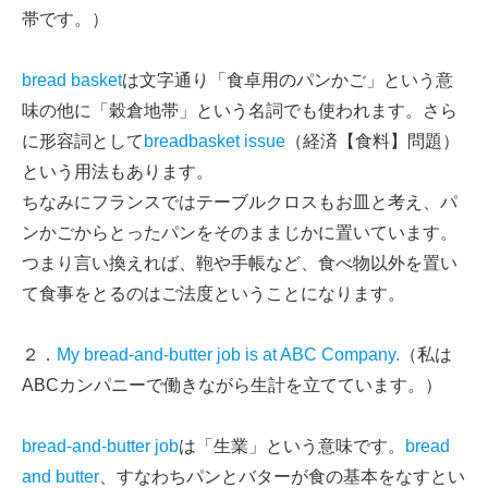
帯です。）
bread basket
は文字通り「食卓用のパンかご」という意
味の他に「穀倉地帯」という名詞でも使われます。さら
に形容詞として
breadbasket issue
（経済【食料】問題）
という用法もあります。
ちなみにフランスではテーブルクロスもお皿と考え、パ
ンかごからとったパンをそのままじかに置いています。
つまり言い換えれば、鞄や手帳など、食べ物以外を置い
て食事をとるのはご法度ということになります。
２．
My bread-and-butter job is at ABC Company.
（私は
ABCカンパニーで働きながら生計を立てています。）
bread-and-butter job
は「生業」という意味です。
bread
and butter
、すなわちパンとバターが食の基本をなすとい