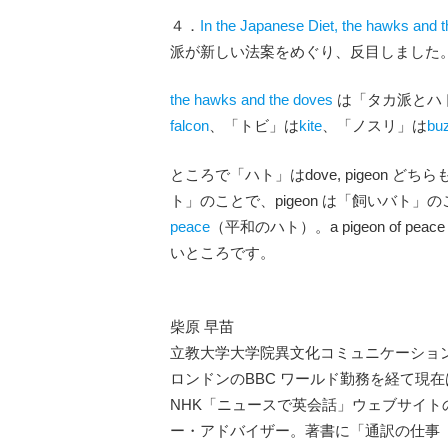
４．
In the Japanese Diet, the hawks and t
派が新しい法案をめぐり、反目しました
the hawks and the doves
は「タカ派とハ
falcon
、「トビ」は
kite
、「ノスリ」は
bu
ところで「ハト」はdove, pigeon 
ト」のことで、pigeon は「飼いバト
peace
（平和のハト）。a pigeon of
いところです。
柴原 早苗
立教大学大学院異文化コミュニケーション
ロンドンのBBC ワールド勤務を経て現在
NHK「ニュースで英会話」ウェブサイト
ー・アドバイザー。著書に「通訳の仕事 