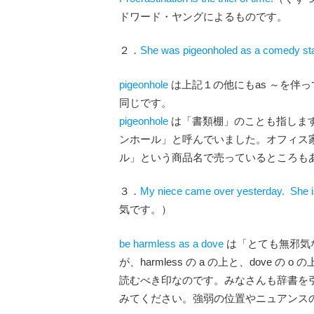
ドワード・ヤングによるものです。
２．
She was pigeonholed as a comedy sta
pigeonhole
は上記１の他にもas ～を伴
同じです。
pigeonhole
は「書類棚」のことも指しま
ンホール」と呼んでいました。オフィス
ル」という商品名で売っているところも
３．
My niece came over yesterday. She 
気です。）
be harmless as a dove
は「とても無邪気
が、harmless の a の上と、dov
読むべき印なのです。みなさんも辞書を
みてください。強弱の位置やニュアンス