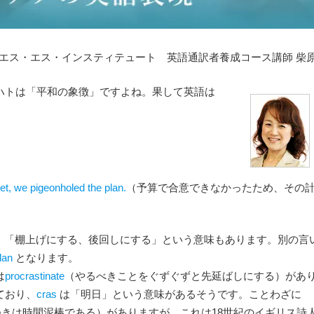
エス・エス・インスティテュート 英語通訳者養成コース講師 柴
ハトは「平和の象徴」ですよね。果して英語は
et, we pigeonholed the plan.
（予算で合意できなかったため、その
、「棚上げにする、後回しにする」という意味もあります。別の言
lan
となります。
は
procrastinate
（やるべきことをぐずぐずと先延ばしにする）があ
ており、
cras
は「明日」という意味があるそうです。ことわざに
つきは時間泥棒である）がありますが、これは18世紀のイギリス詩