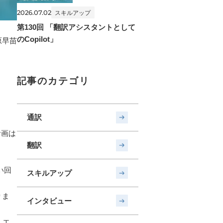
2026.07.02
スキルアップ
第130回 「翻訳アシスタントとして
のCopilot」
原早苗
記事のカテゴリ
通訳
計画は
翻訳
い回
スキルアップ
りま
インタビュー
人エ