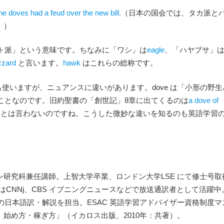
he doves had a feud over the new bill.
（日本の国会では、タカ派と
。）
ト派」という意味です。ちなみに「ワシ」は
eagle
、「ハヤブサ」
zzard
と言います。
hawk
はこれらの総称です。
どちらも使いますが、ニュアンスに違いがあります。dove は「小形の野生
」のことなのです。旧約聖書の「創世記」8章に出てくるのは
a dove of
 peace とは言わないのですね。こうした微妙な違いを知るのも英語学習
研究科兼任講師。上智大学卒業、ロンドン大学LSE にて修士号取
はCNNj、CBS イブニングニュースなどで放送通訳者として活躍中
の日本語訳・解説を担当。ESAC 英語学習アドバイザー資格制度マ
始め方・稼ぎ方」（イカロス出版、2010年：共著）。