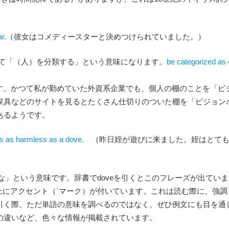
r.
（彼女はコメディースターと決めつけられていました。）
って「（人）を分類する」という意味になります。
be categorized as
す。かつて私が勤めていた外資系企業でも、個人の棚のことを「ピ
家具などのサイトを見るとたくさん仕切りのついた棚を「ピジョン
あるようです。
is as harmless as a dove.
（昨日姪が遊びに来ました。姪はとて
な」という意味です。辞書でdoveを引くとこのフレーズが出ていま
e の o の上にアクセント（´マーク）が付いています。これは読む際に、強
引く際、ただ単語の意味を調べるのではなく、ぜひ例文にも目を通
の違いなど、色々な情報が掲載されています。