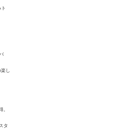
ハト
は
バ
の楽し
得。
。
スタ