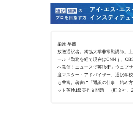
柴原 早苗
放送通訳者。獨協大学非常勤講師。上
ールド勤務を経て現在はCNNｊ、C
へ発信！ニュースで英語術」ウェブサ
度マスター・アドバイザー。通訳学校
も豊富。著書に「通訳の仕事 始め方
ット英検1級英作文問題」（旺文社、2