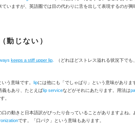
来ていますが、英語圏では目の代わりに舌を出して表現するのが興
 lip （動じない）
always
keeps a stiff upper lip
.
（どれほどストレス溢れる状況下でも
という意味です。
lip
には他にも「でしゃばり」という意味がありま
語義もあり、たとえば
lip service
などがそれにあたります。用法は
pa
す。
の口の動きと日本語訳がぴったり合っていることがありますよね。
ronization
です。「口パク」という意味もあります。