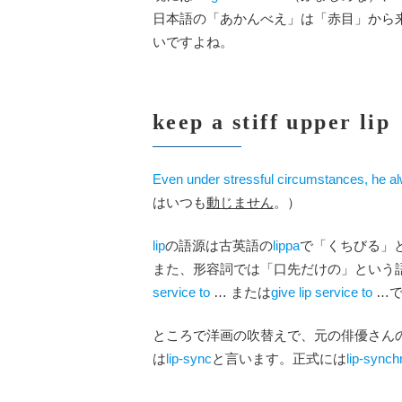
日本語の「あかんべえ」は「赤目」から
いですよね。
keep a stiff upper
Even under stressful circumstances, he 
はいつも
動じません
。）
lip
の語源は古英語の
lippa
で「くちびる」
また、形容詞では「口先だけの」という
service to
… または
give lip service to
…で
ところで洋画の吹替えで、元の俳優さん
は
lip-sync
と言います。正式には
lip-synch