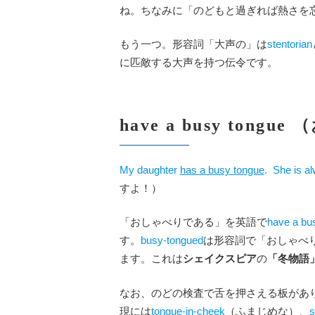
ね。ちなみに「のどもと過ぎれば熱さを
もう一つ。形容詞「大声の」は
stentorian
に匹敵する大声を持つ伝令です。
have a busy ton
My daughter
has a busy tongue
. She is al
すよ！）
「おしゃべりである」を英語で
have a bu
す。
busy-tongued
は形容詞で「おしゃべ
ます。これは
シェイクスピア
の
「冬物語
なお、のどの検査で舌を押さえる板があ
現には
tongue-in-cheek
（ふまじめな）、
s