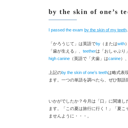
by the skin of one
I passed the exam
by the skin of my teeth
「かろうじて」は英語で
by
（または
with
「歯が生える」、
teether
は「おしゃぶり
high canine
（英語で「犬歯」は
canine
）
上記の
by the skin of one’s teeth
は略式表
ます。一つの単語を調べたら、ぜひ類語
いかがでしたか？今月は「口」に関連し
ます。「この夏は旅行に行く！」「夏こ
ませんように・・・。