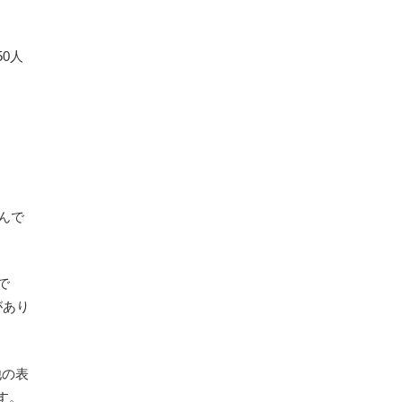
50人
んで
で
があり
他の表
す。