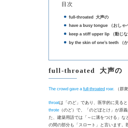
目次
full-throated 大声の
have a busy tongue （
keep a stiff upper lip （動
by the skin of one’s tee
full-throated 大声の
The crowd gave a
full-throated
roar.
（群衆
throat
は「のど」であり、医学的に見ると
throte
（のど）で、「のどぼとけ」が原義
た、建築用語では「～に溝をつける」な
の間の部分も「スロート」と言います。