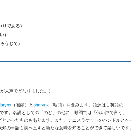
おしゃべりである）
じない）
th （かろうじて）
が
大声で
どなりました。）
larynx
（喉頭）と
pharynx
（咽頭）を含みます。語源は古英語の
です。名詞としての「のど」の他に、動詞では「低い声で言う」
どといったものもあります。また、テニスラケットのハンドルとヘ
既知の単語も調べ直すと新たな意味を知ることができて楽しいです