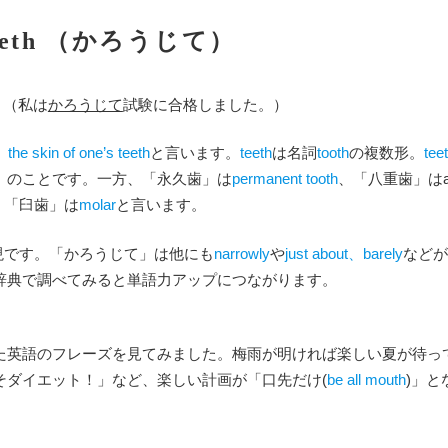
’s teeth （かろうじて）
. （私は
かろうじて
試験に合格しました。）
）
the skin of one’s teeth
と言います。
teeth
は名詞
tooth
の複数形。
tee
」のことです。一方、「永久歯」は
permanent tooth
、「八重歯」は
、「臼歯」は
molar
と言います。
現です。「かろうじて」は他にも
narrowly
や
just about、barely
などが
辞典で調べてみると単語力アップにつながります。
た英語のフレーズを見てみました。梅雨が明ければ楽しい夏が待っ
そダイエット！」など、楽しい計画が「口先だけ(
be all mouth
)」と