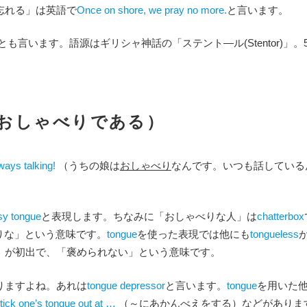
忘れる」は英語で
Once on shore, we pray no more.
と言います。
とも言います。語源はギリシャ神話の「ステント―ル(Stentor)」。
gue （おしゃべりである）
ways talking!
（うちの娘は
おしゃべり
なんです。いつも話している
sy tongue
と表現します。ちなみに「おしゃべりな人」は
chatterbox
りな」という意味です。
tongue
を使った表現では他にも
tongueless
」
が初出で、「褒められない」という意味です。
りますよね。あれは
tongue depressor
と言います。
tongue
を用いた
tick one’s tongue out at …
（～にあかんべえをする）などがありま