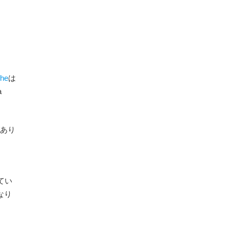
the
は
a
あり
てい
なり