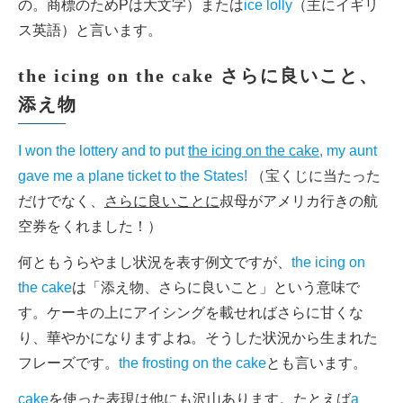
の。商標のためPは大文字）または
ice lolly
（主にイギリ
ス英語）と言います。
the icing on the cake さらに良いこと、
添え物
I won the lottery and to put
the icing on the cake
, my aunt
gave me a plane ticket to the States!
（宝くじに当たった
だけでなく、
さらに良いことに
叔母がアメリカ行きの航
空券をくれました！）
何ともうらやまし状況を表す例文ですが、
the icing on
the cake
は「添え物、さらに良いこと」という意味で
す。ケーキの上にアイシングを載せればさらに甘くな
り、華やかになりますよね。そうした状況から生まれた
フレーズです。
the frosting on the cake
とも言います。
cake
を使った表現は他にも沢山あります。たとえば
a