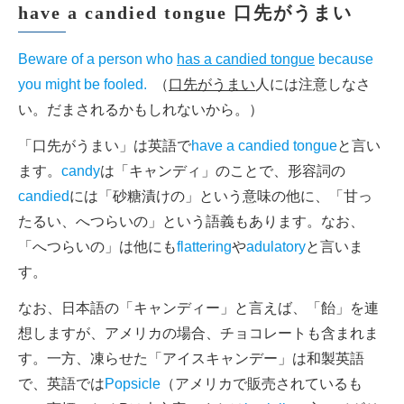
have a candied tongue 口先がうまい
Beware of a person who
has a candied tongue
because
you might be fooled.
（
口先がうまい
人には注意しなさ
い。だまされるかもしれないから。）
「口先がうまい」は英語で
have a candied tongue
と言い
ます。
candy
は「キャンディ」のことで、形容詞の
candied
には「砂糖漬けの」という意味の他に、「甘っ
たるい、へつらいの」という語義もあります。なお、
「へつらいの」は他にも
flattering
や
adulatory
と言いま
す。
なお、日本語の「キャンディー」と言えば、「飴」を連
想しますが、アメリカの場合、チョコレートも含まれま
す。一方、凍らせた「アイスキャンデー」は和製英語
で、英語では
Popsicle
（アメリカで販売されているも