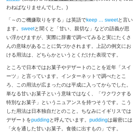
わねばなりませんでした。)
「～のご機嫌取りをする」は英語で
keep … sweet
と言い
ます。
sweet
と聞くと「甘い、親切な」などの語義が思
い浮かびますが、実際に辞書で調べてみると実にたくさ
んの意味があることに気づかされます。上記の例文にお
ける用法は、どちらかというとくだけた表現です。
ところで日本ではお菓子やデザートのことを近年「スイ
ーツ」と言っています。インターネットで調べたとこ
ろ、この用法が広まったのは平成に入ってからでした。
単なる甘いお菓子という意味ではなく、「ワクワクする
特別なお菓子」というニュアンスを持つそうです。こう
した用法は日本独自だとのこと。ちなみにイギリスでは
デザートを
pudding
と呼んでいます。
pudding
は厳密には
「火を通した甘いお菓子。食後に出すもの」です。