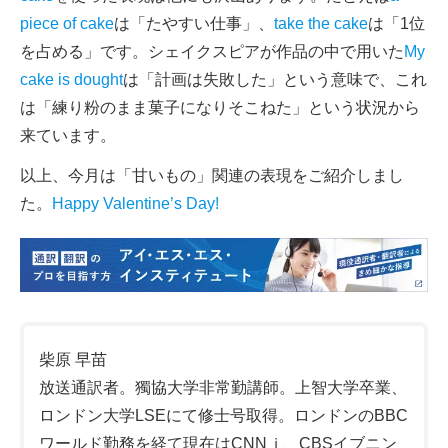
piece of cake
は「たやすい仕事」、
take the cake
は「1位
を占める」です。シェイクスピアが作品の中で用いた
My
cake is dought
は「計画は失敗した」という意味で、これ
は「練り粉のまま菓子になりそこねた」という状況から
来ています。
以上、今月は「甘いもの」関連の表現をご紹介しまし
た。
Happy Valentine’s Day!
柴原 早苗
放送通訳者。獨協大学非常勤講師。上智大学卒業、
ロンドン大学LSEにて修士号取得。ロンドンのBBC
ワールド勤務を経て現在はCNNｊ、CBSイブニン