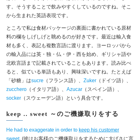
す。そうすることで飲みやすくしているのですね。そこ
から生まれた英語表現です。
ところで私は食材パッケージの裏面に書かれている原材
料の欄をしげしげと眺めるのが好きです。最近は輸入食
材も多く、表記も複数言語に渡ります。ヨーロッパから
の輸入品には英・独・仏・伊・西を始め、ギリシャ語や
北欧言語まで記載されていることもあります。読み比べ
ると、似ている単語もあり、興味深いですね。たとえば
「砂糖」は
sucre
（フランス語）、
Zuker
（ドイツ語）、
zucchero
（イタリア語）、
Azucar
（スペイン語）、
socker
（スウェーデン語）という具合です。
keep .. sweet ～のご機嫌取りをする
He had to exaggerate in order to
keep his customer
sweet
.
(彼はお客様
のご機嫌取りをする
ために大げさに言