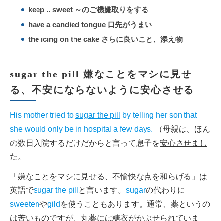
keep .. sweet ～のご機嫌取りをする
have a candied tongue 口先がうまい
the icing on the cake さらに良いこと、添え物
sugar the pill 嫌なことをマシに見せ
る、不安にならないように安心させる
His mother tried to
sugar the pill
by telling her son that
she would only be in hospital a few days.
（母親は、ほん
の数日入院するだけだからと言って息子を
安心させまし
た
。
「嫌なことをマシに見せる、不愉快な点を和らげる」は
英語で
sugar the pill
と言います。
sugar
の代わりに
sweeten
や
gild
を使うこともあります。通常、薬というの
は苦いものですが、丸薬には糖衣がかぶせられていま