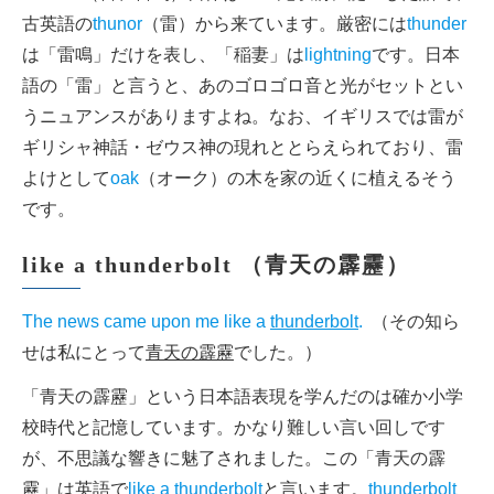
古英語の
thunor
（雷）から来ています。厳密には
thunder
は「雷鳴」だけを表し、「稲妻」は
lightning
です。日本
語の「雷」と言うと、あのゴロゴロ音と光がセットとい
うニュアンスがありますよね。なお、イギリスでは雷が
ギリシャ神話・ゼウス神の現れととらえられており、雷
よけとして
oak
（オーク）の木を家の近くに植えるそう
です。
like a thunderbolt （青天の霹靂）
The news came upon me like a
thunderbolt
.
（その知ら
せは私にとって
青天の霹靂
でした。）
「青天の霹靂」という日本語表現を学んだのは確か小学
校時代と記憶しています。かなり難しい言い回しです
が、不思議な響きに魅了されました。この「青天の霹
靂」は英語で
like a thunderbolt
と言います。
thunderbolt