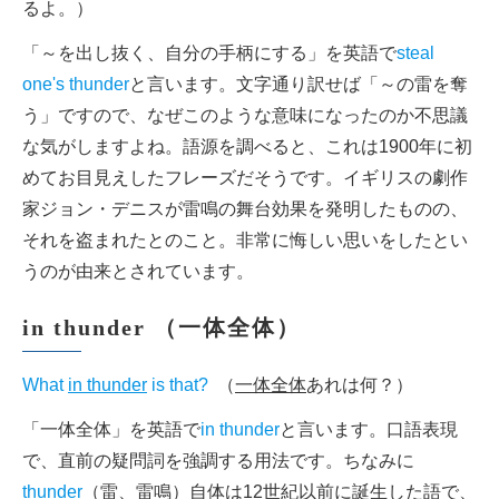
るよ。）
「～を出し抜く、自分の手柄にする」を英語で
steal
one's thunder
と言います。文字通り訳せば「～の雷を奪
う」ですので、なぜこのような意味になったのか不思議
な気がしますよね。語源を調べると、これは1900年に初
めてお目見えしたフレーズだそうです。イギリスの劇作
家ジョン・デニスが雷鳴の舞台効果を発明したものの、
それを盗まれたとのこと。非常に悔しい思いをしたとい
うのが由来とされています。
in thunder （一体全体）
What
in thunder
is that?
（
一体全体
あれは何？）
「一体全体」を英語で
in thunder
と言います。口語表現
で、直前の疑問詞を強調する用法です。ちなみに
thunder
（雷、雷鳴）自体は12世紀以前に誕生した語で、