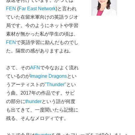
放送を付けています。かつては
FEN
(
Far East Network
)と言われ
ていた在留米軍向けの英語ラジオ
局です。今のようにネットや学習
素材が無かった私が学生の頃は、
FEN
で英語学習に励んだものでし
た。隔世の感がありますよね。
さて、その
AFN
で今なおよく流れ
ているのが
Imagine Dragons
とい
うアーティストの
"Thunder"
とい
う曲。2017年の作品です。サビ
の部分に
thunder
という語が何度
も出てきて、一度聞いたら記憶に
残る、そんなメロディです。