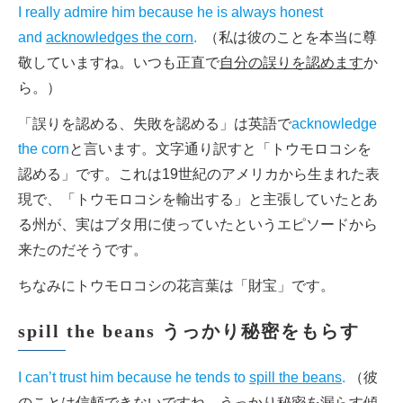
I really admire him because he is always honest
and
acknowledges the corn
.
（私は彼のことを本当に尊
敬していますね。いつも正直で
自分の誤りを認めます
か
ら。）
「誤りを認める、失敗を認める」は英語で
acknowledge
the corn
と言います。文字通り訳すと「トウモロコシを
認める」です。これは19世紀のアメリカから生まれた表
現で、「トウモロコシを輸出する」と主張していたとあ
る州が、実はブタ用に使っていたというエピソードから
来たのだそうです。
ちなみにトウモロコシの花言葉は「財宝」です。
spill the beans うっかり秘密をもらす
I can’t trust him because he tends to
spill the beans
.
（彼
のことは信頼できないですね。
うっかり秘密を漏らす
傾