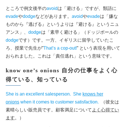
ところで例文後半の
avoid
は「避ける」ですが、類語に
evade
や
dodge
などがあります。
avoid
や
evade
は「嫌な
ものから『逃げる』というよりは『避ける』というニュ
アンス」、
dodge
は「素早く避ける」（ドッジボールの
dodge
です）です。一方、イギリスに留学していたこ
ろ、授業で先生が”
That’s a cop-out!
” という表現を用いて
おられました。これは「責任逃れ」という意味です。
know one’s onions 自分の仕事をよく心
得ている、知っている
She is an excellent salesperson. She
knows her
onions
when it comes to customer satisfaction.
（彼女は
素晴らしい販売員です。顧客満足について
よく心得てい
ます
。）