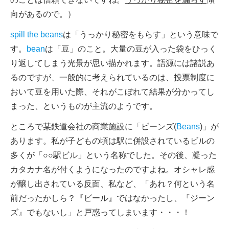
向があるので。）
spill the beans
は「うっかり秘密をもらす」という意味で
す。
bean
は「豆」のこと。大量の豆が入った袋をひっく
り返してしまう光景が思い描かれます。語源には諸説あ
るのですが、一般的に考えられているのは、投票制度に
おいて豆を用いた際、それがこぼれて結果が分かってし
まった、というものが主流のようです。
ところで某鉄道会社の商業施設に「ビーンズ(
Beans
)」が
あります。私が子どもの頃は駅に併設されているビルの
多くが「○○駅ビル」という名称でした。その後、凝った
カタカナ名が付くようになったのですよね。オシャレ感
が醸し出されている反面、私など、「あれ？何という名
前だったかしら？『ビール』ではなかったし、『ジーン
ズ』でもないし」と戸惑ってしまいます・・・！