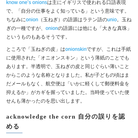
know one’s onions
は主にイギリスで使われる口語表現
で、「自分の仕事をよく知っている」という意味です。
ちなみに
onion
（玉ねぎ）の語源はラテン語の
unio
。玉ね
ぎの一種ですが、
onion
の語源には他にも「大きな真珠」
というものもあるそうです。
ところで「玉ねぎの皮」は
onionskin
ですが、これは手紙
に使用された「オニオンスキン」という薄紙のことでも
あります。半透明で、玉ねぎの皮と同じぐらい薄いこと
からこのような名称となりました。私が子どもの頃はま
だメールもなく、航空便は「いかに軽くして郵便料金を
抑えるか」がカギを握っていました。当時使っていた便
せんも薄かったのを思い出します。
acknowledge the corn 自分の誤りを認
める