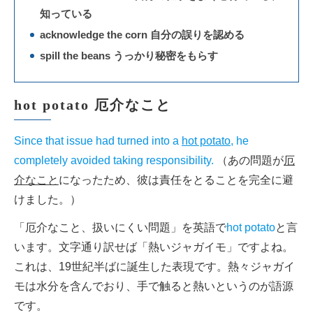
知っている
acknowledge the corn 自分の誤りを認める
spill the beans うっかり秘密をもらす
hot potato 厄介なこと
Since that issue had turned into a
hot potato
, he
completely avoided taking responsibility.
（あの問題が
厄
介なこと
になったため、彼は責任をとることを完全に避
けました。）
「厄介なこと、扱いにくい問題」を英語で
hot potato
と言
います。文字通り訳せば「熱いジャガイモ」ですよね。
これは、19世紀半ばに誕生した表現です。熱々ジャガイ
モは水分を含んでおり、手で触ると熱いというのが語源
です。