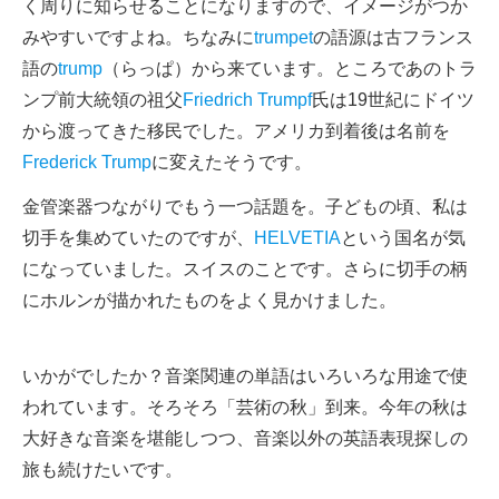
く周りに知らせることになりますので、イメージがつか
みやすいですよね。ちなみに
trumpet
の語源は古フランス
語の
trump
（らっぱ）から来ています。ところであのトラ
ンプ前大統領の祖父
Friedrich Trumpf
氏は19世紀にドイツ
から渡ってきた移民でした。アメリカ到着後は名前を
Frederick Trump
に変えたそうです。
金管楽器つながりでもう一つ話題を。子どもの頃、私は
切手を集めていたのですが、
HELVETIA
という国名が気
になっていました。スイスのことです。さらに切手の柄
にホルンが描かれたものをよく見かけました。
いかがでしたか？音楽関連の単語はいろいろな用途で使
われています。そろそろ「芸術の秋」到来。今年の秋は
大好きな音楽を堪能しつつ、音楽以外の英語表現探しの
旅も続けたいです。