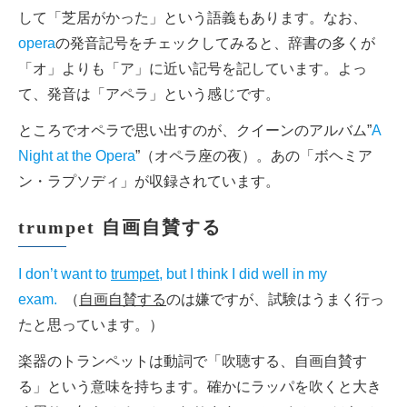
して「芝居がかった」という語義もあります。なお、
opera
の発音記号をチェックしてみると、辞書の多くが
「オ」よりも「ア」に近い記号を記しています。よっ
て、発音は「アペラ」という感じです。
ところでオペラで思い出すのが、クイーンのアルバム”
A
Night at the Opera
”（オペラ座の夜）。あの「ボヘミア
ン・ラプソディ」が収録されています。
trumpet 自画自賛する
I don’t want to
trumpet
, but I think I did well in my
exam.
（
自画自賛する
のは嫌ですが、試験はうまく行っ
たと思っています。）
楽器のトランペットは動詞で「吹聴する、自画自賛す
る」という意味を持ちます。確かにラッパを吹くと大き