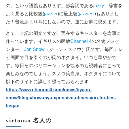
の」という語義もあります。形容詞である
jazzy
、辞書を
よく見ると比較級(
jazzier
)に最上級(
jazziest
)もありまし
た！普段あまり耳にしないので、逆に新鮮に思えます。
さて、上記の例文ですが、実在するキャスターを念頭に
作っています。イギリスの民放
Channel 4
の名物プレゼ
ンター、
Jon Snow
（ジョン・スノウ）氏です。毎回テレ
ビ画面で目を引くのが氏のネクタイ。いつも華やかで
す。毎日そのバリエーションを観るのも視聴者にとって
楽しみなのでしょう。スノウ氏自身、ネクタイについて
以下のサイトに詳しく綴っておられます：
https://www.channel4.com/news/by/jon-
snow/blogs/how-my-expensive-obsession-for-ties-
began
virtuoso 名人の