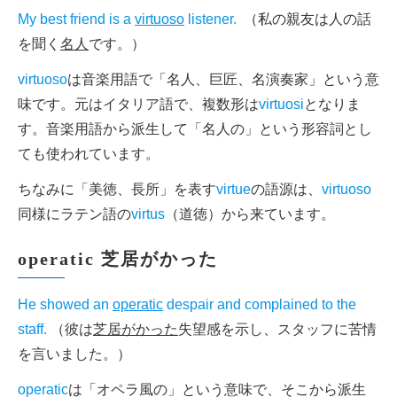
My best friend is a
virtuoso
listener.
（私の親友は人の話
を聞く
名人
です。）
virtuoso
は音楽用語で「名人、巨匠、名演奏家」という意
味です。元はイタリア語で、複数形は
virtuosi
となりま
す。音楽用語から派生して「名人の」という形容詞とし
ても使われています。
ちなみに「美徳、長所」を表す
virtue
の語源は、
virtuoso
同様にラテン語の
virtus
（道徳）から来ています。
operatic 芝居がかった
He showed an
operatic
despair and complained to the
staff.
（彼は
芝居がかった
失望感を示し、スタッフに苦情
を言いました。）
operatic
は「オペラ風の」という意味で、そこから派生