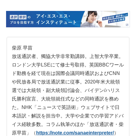
柴原 早苗
放送通訳者、獨協大学非常勤講師。上智大学卒業。
ロンドン大学LSEにて修士号取得。英国BBCワール
ド勤務を経て現在は国際会議同時通訳およびCNN
や民放各局で放送通訳業に従事。2020年米大統領
選では大統領・副大統領討論会、バイデン/ハリス
氏勝利宣言、大統領就任式などの同時通訳を務め
た。NHK「ニュースで英語術」ウェブサイトで日
本語訳・解説を担当中。大学や企業での学習アドバ
イス経験多数。コラム執筆のほか「放送通訳者・柴
原早苗」（
https://note.com/sanaeinterpreter/
）