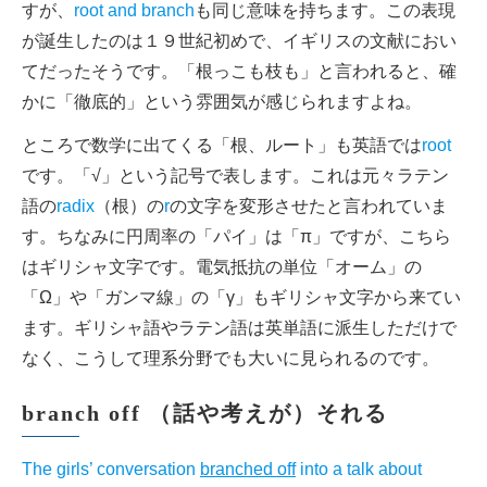
すが、
root and branch
も同じ意味を持ちます。この表現
が誕生したのは１９世紀初めで、イギリスの文献におい
てだったそうです。「根っこも枝も」と言われると、確
かに「徹底的」という雰囲気が感じられますよね。
ところで数学に出てくる「根、ルート」も英語では
root
です。「√」という記号で表します。これは元々ラテン
語の
radix
（根）の
r
の文字を変形させたと言われていま
す。ちなみに円周率の「パイ」は「π」ですが、こちら
はギリシャ文字です。電気抵抗の単位「オーム」の
「Ω」や「ガンマ線」の「γ」もギリシャ文字から来てい
ます。ギリシャ語やラテン語は英単語に派生しただけで
なく、こうして理系分野でも大いに見られるのです。
branch off （話や考えが）それる
The girls’ conversation
branched off
into a talk about