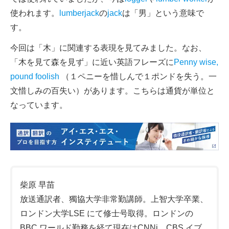
使われます。
lumberjack
の
jack
は「男」という意味で
す。
今回は「木」に関連する表現を見てみました。なお、
「木を見て森を見ず」に近い英語フレーズに
Penny wise,
pound foolish
（１ペニーを惜しんで１ポンドを失う。一
文惜しみの百失い）があります。こちらは通貨が単位と
なっています。
柴原 早苗
放送通訳者、獨協大学非常勤講師。上智大学卒業、
ロンドン大学LSE にて修士号取得。ロンドンの
BBC ワールド勤務を経て現在はCNNj、CBS イブ