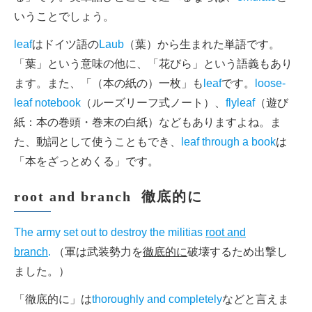
いうことでしょう。
leaf
はドイツ語の
Laub
（葉）から生まれた単語です。
「葉」という意味の他に、「花びら」という語義もあり
ます。また、「（本の紙の）一枚」も
leaf
です。
loose-
leaf notebook
（ルーズリーフ式ノート）、
flyleaf
（遊び
紙：本の巻頭・巻末の白紙）などもありますよね。ま
た、動詞として使うこともでき、
leaf through a book
は
「本をざっとめくる」です。
root and branch 徹底的に
The army set out to destroy the militias
root and
branch
.
（軍は武装勢力を
徹底的に
破壊するため出撃し
ました。）
「徹底的に」は
thoroughly and completely
などと言えま