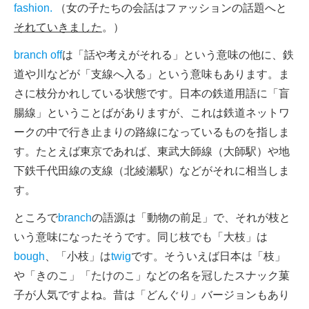
fashion.
（女の子たちの会話はファッションの話題へと
それていきました
。）
branch off
は「話や考えがそれる」という意味の他に、鉄
道や川などが「支線へ入る」という意味もあります。ま
さに枝分かれしている状態です。日本の鉄道用語に「盲
腸線」ということばがありますが、これは鉄道ネットワ
ークの中で行き止まりの路線になっているものを指しま
す。たとえば東京であれば、東武大師線（大師駅）や地
下鉄千代田線の支線（北綾瀬駅）などがそれに相当しま
す。
ところで
branch
の語源は「動物の前足」で、それが枝と
いう意味になったそうです。同じ枝でも「大枝」は
bough
、「小枝」は
twig
です。そういえば日本は「枝」
や「きのこ」「たけのこ」などの名を冠したスナック菓
子が人気ですよね。昔は「どんぐり」バージョンもあり