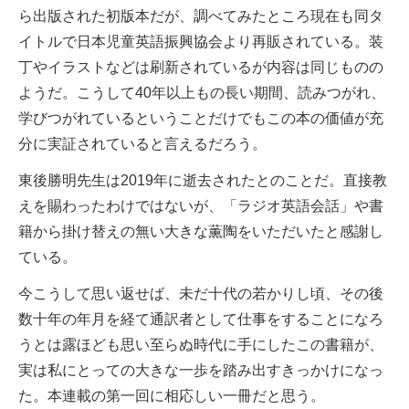
ら出版された初版本だが、調べてみたところ現在も同タ
イトルで日本児童英語振興協会より再販されている。装
丁やイラストなどは刷新されているが内容は同じものの
ようだ。こうして40年以上もの長い期間、読みつがれ、
学びつがれているということだけでもこの本の価値が充
分に実証されていると言えるだろう。
東後勝明先生は2019年に逝去されたとのことだ。直接教
えを賜わったわけではないが、「ラジオ英語会話」や書
籍から掛け替えの無い大きな薫陶をいただいたと感謝し
ている。
今こうして思い返せば、未だ十代の若かりし頃、その後
数十年の年月を経て通訳者として仕事をすることになろ
うとは露ほども思い至らぬ時代に手にしたこの書籍が、
実は私にとっての大きな一歩を踏み出すきっかけになっ
た。本連載の第一回に相応しい一冊だと思う。