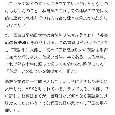
している学習者の皆さんに役立てていただけそうなもの
はもちろんのこと、私自身のこれまでの経験の中で個人
的に重要な意味を持つものも含め様々な角度から紹介し
てゆきたい。
第一回目は早稲田大学の東後勝明先生が著された
『英会
話の音法50』
を取り上げる。この書籍は私が大学に入学
して英語部に入部し、初めて受験勉強以外の英語を学習
し始めた時に購入した思い出深い本である。ある意味、
それ以降数十年に渡って切っても切れない関係になる
「英語」との出会いを象徴する一冊だ。
高校卒業後に一年間浪人して明治大学に入学し英語部に
入部した。ESSと呼ばれているクラブである。入部まで
の詳しい経緯は省くが、当時はただ何となく英語劇に興
味があったというような程度の軽い気持ちで部室の扉を
叩いた。