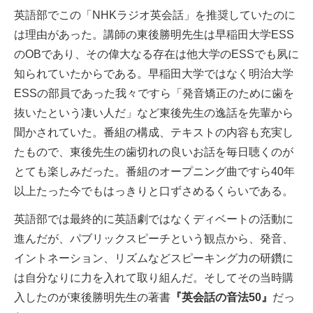
英語部でこの「NHKラジオ英会話」を推奨していたのに
は理由があった。講師の東後勝明先生は早稲田大学ESS
のOBであり、その偉大なる存在は他大学のESSでも夙に
知られていたからである。早稲田大学ではなく明治大学
ESSの部員であった我々ですら「発音矯正のために歯を
抜いたという凄い人だ」など東後先生の逸話を先輩から
聞かされていた。番組の構成、テキストの内容も充実し
たもので、東後先生の歯切れの良いお話を毎日聴くのが
とても楽しみだった。番組のオープニング曲ですら40年
以上たった今でもはっきりと口ずさめるくらいである。
英語部では最終的に英語劇ではなくディベートの活動に
進んだが、パブリックスピーチという観点から、発音、
イントネーション、リズムなどスピーキング力の研鑽に
は自分なりに力を入れて取り組んだ。そしてその当時購
入したのが東後勝明先生の著書
『英会話の音法50』
だっ