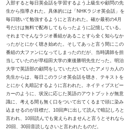
入部すると毎日英会話を学習するよう上級生や顧問の先
生から指導された。具体的には「NHKラジオ英会話」を
毎日聴いて勉強するようにと言われた。確か最初の4月
号だけは無料で配布してもらったように記憶している。
それまでそんなラジオ番組があることすら全く知らなか
ったがとにかく聴き始めた。そしてあっと言う間にこの
番組の大ファンになってしまったのだが、当時講師を担
当していたのが早稲田大学の東後勝明先生だった。明治
大学で英語部の顧問をしていただいていたアメリカ人の
先生からは、毎日このラジオ英会話を聴き、テキストを
とにかく丸暗記するように言われた。ネイティブスピー
カーのように、状況に応じた英語のアウトプットが無意
識に、考える間も無く口をついて出てくるまで頭に染み
込ませるのが目標だ。10回声に出して読んで暗記しろと
言われ、10回読んでも覚えられませんと言うとそれなら
20回、30回音読しなさいと言われたものだ。