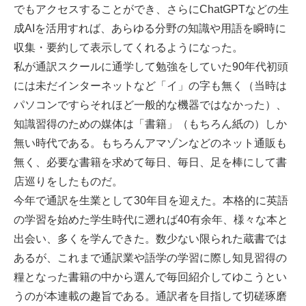
でもアクセスすることができ、さらにChatGPTなどの生
成AIを活用すれば、あらゆる分野の知識や用語を瞬時に
収集・要約して表示してくれるようになった。
私が通訳スクールに通学して勉強をしていた90年代初頭
には未だインターネットなど「イ」の字も無く（当時は
パソコンですらそれほど一般的な機器ではなかった）、
知識習得のための媒体は「書籍」（もちろん紙の）しか
無い時代である。もちろんアマゾンなどのネット通販も
無く、必要な書籍を求めて毎日、毎日、足を棒にして書
店巡りをしたものだ。
今年で通訳を生業として30年目を迎えた。本格的に英語
の学習を始めた学生時代に遡れば40有余年、様々な本と
出会い、多くを学んできた。数少ない限られた蔵書では
あるが、これまで通訳業や語学の学習に際し知見習得の
糧となった書籍の中から選んで毎回紹介してゆこうとい
うのが本連載の趣旨である。通訳者を目指して切磋琢磨