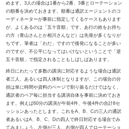
めます。3人の場合は1番から2番、3番とローテーション
の順番を決めておきます。順番は通訳エージェントのコ
ーディネーターが事前に指定してくるケースもあります
が、よくあるのは「五十音順」です。あ行の姓をお持ち
の方（青山さんとか相川さんなど）は先発が多くなりが
ちです。筆者は「わだ」ですので後発になることが多い
のですが、不公平になってはいけないということで「逆
五十音順」で指定されることもしばしばあります。
終日にわたって多数の講演に対応するような場合は通訳
者三人、あるいは四人体制となりますが、この場合の分
担は単に時間や資料のページで割り振るだけではなく、
通訳者のペア毎に担当する講演自体を事前に決めておき
ます。例えば60分の講演が午前4件、午後4件の合計8セ
ッションあったとします。これをA、B、Cの三人の通訳
者あるいはA、B、C、Dの四人で終日対応する場合でみ
てみましょう。左側が三人、右側が四人でローテーショ