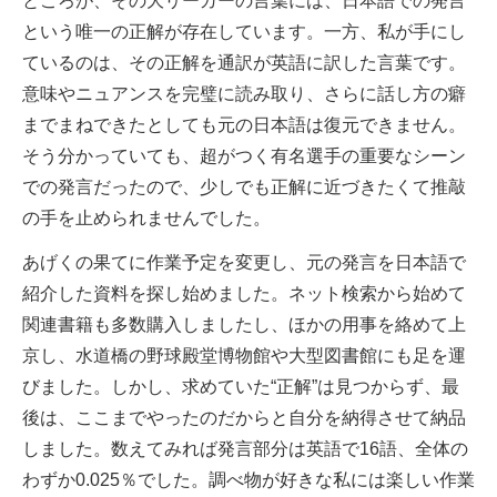
ところが、その大リーガーの言葉には、日本語での発言
という唯一の正解が存在しています。一方、私が手にし
ているのは、その正解を通訳が英語に訳した言葉です。
意味やニュアンスを完璧に読み取り、さらに話し方の癖
までまねできたとしても元の日本語は復元できません。
そう分かっていても、超がつく有名選手の重要なシーン
での発言だったので、少しでも正解に近づきたくて推敲
の手を止められませんでした。
あげくの果てに作業予定を変更し、元の発言を日本語で
紹介した資料を探し始めました。ネット検索から始めて
関連書籍も多数購入しましたし、ほかの用事を絡めて上
京し、水道橋の野球殿堂博物館や大型図書館にも足を運
びました。しかし、求めていた“正解”は見つからず、最
後は、ここまでやったのだからと自分を納得させて納品
しました。数えてみれば発言部分は英語で16語、全体の
わずか0.025％でした。調べ物が好きな私には楽しい作業