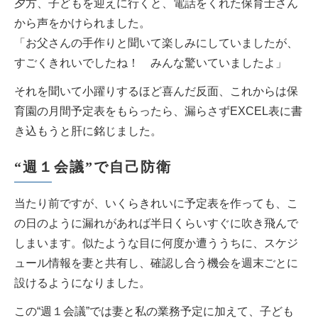
夕方、子どもを迎えに行くと、電話をくれた保育士さん
から声をかけられました。
「お父さんの手作りと聞いて楽しみにしていましたが、
すごくきれいでしたね！ みんな驚いていましたよ」
それを聞いて小躍りするほど喜んだ反面、これからは保
育園の月間予定表をもらったら、漏らさずEXCEL表に書
き込もうと肝に銘じました。
“週１会議”で自己防衛
当たり前ですが、いくらきれいに予定表を作っても、こ
の日のように漏れがあれば半日くらいすぐに吹き飛んで
しまいます。似たような目に何度か遭ううちに、スケジ
ュール情報を妻と共有し、確認し合う機会を週末ごとに
設けるようになりました。
この“週１会議”では妻と私の業務予定に加えて、子ども