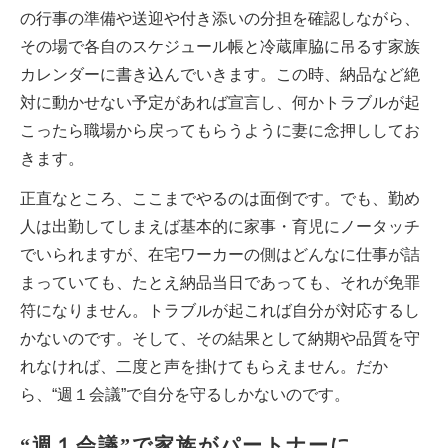
の行事の準備や送迎や付き添いの分担を確認しながら、
その場で各自のスケジュール帳と冷蔵庫脇に吊るす家族
カレンダーに書き込んでいきます。この時、納品など絶
対に動かせない予定があれば宣言し、何かトラブルが起
こったら職場から戻ってもらうように妻に念押ししてお
きます。
正直なところ、ここまでやるのは面倒です。でも、勤め
人は出勤してしまえば基本的に家事・育児にノータッチ
でいられますが、在宅ワーカーの側はどんなに仕事が詰
まっていても、たとえ納品当日であっても、それが免罪
符になりません。トラブルが起これば自分が対応するし
かないのです。そして、その結果として納期や品質を守
れなければ、二度と声を掛けてもらえません。だか
ら、“週１会議”で自分を守るしかないのです。
“週１会議”で家族がパートナーに