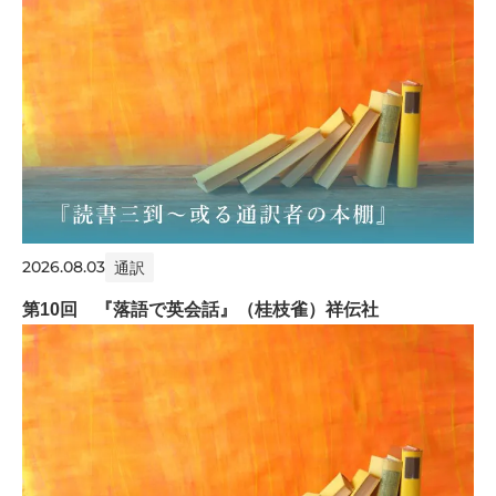
2026.08.03
通訳
第10回 『落語で英会話』（桂枝雀）祥伝社