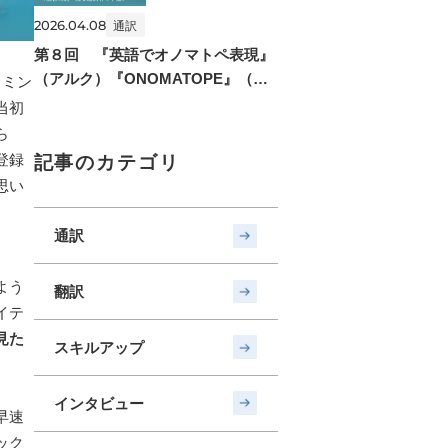
2026.04.08
通訳
第８回 『英語でオノマトペ表現』
（アルク）『ONOMATOPE』（ナ
イミン
ツメ社）
当初
ら
登録
記事のカテゴリ
思い
通訳
よう
翻訳
イテ
見た
スキルアップ
インタビュー
早速
ック