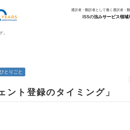
通訳者・翻訳者として働く
通訳者・
ISSの強み
サービス領域
グ」
者のひとりごと
ジェント登録のタイミング」