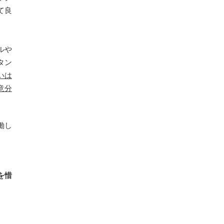
て良
ルや
タン
いは
意分
働し
を惜