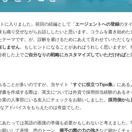
ートに入りました。前回の続編として「
エージェントへの登録
のタ
験も織り交ぜながらお話ししたいと思います。コラムを書き始めた
たテーマです。が、誤解を避けるためにあえて言わせていただくな
在しません
。もしヒントになることがあればうれしく思いますが、
分析した上で
ご自分なりの戦略にカスタマイズしていただければ
と
れることが多いのですが、当サイト『
すぐに役立つTips集
』にある
歴書を作成する際は、英文については外資で採用担当経験のあるネ
企業の人事部にいる友人にチェックをお願いしました。
採用側から
的なアドバイスをもらえたのは有益でした。
にあたっては英語の面接の準備も必要かもしれないと考えました。
お願いして表情、声のトーン、
握手の際の力の強さ
など細かくチェ