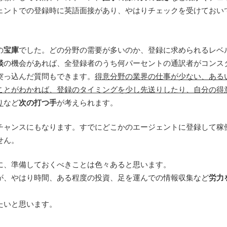
ェントでの登録時に英語面接があり、やはりチェックを受けておい
の
宝庫
でした。どの分野の需要が多いのか、登録に求められるレベ
談
の機会があれば、全登録者のうち何パーセントの通訳者がコンス
突っ込んだ質問もできます。
得意分野の業界の仕事が少ない、ある
ことがわかれば、登録のタイミングを少し先送りしたり、自分の得
り
など
次の打つ手
が考えられます。
チャンスにもなります。すでにどこかのエージェントに登録して稼
せん。
に、準備しておくべきことは色々あると思います。
が、やはり時間、ある程度の投資、足を運んでの情報収集など
労力
たいと思います。