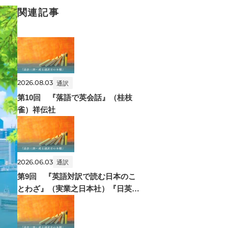
関連記事
2026.08.03
通訳
第10回 『落語で英会話』（桂枝
雀）祥伝社
2026.06.03
通訳
第9回 『英語対訳で読む日本のこ
とわざ』（実業之日本社）『日英比
較ことわざ事典』（創元社）