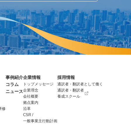
事例紹介
企業情報
採用情報
コラム
トップメッセージ
通訳者・翻訳者として働く
企業理念
通訳者・翻訳者
ニュース
会社概要
養成スクール
拠点案内
研修
沿革
CSR /
一般事業主行動計画