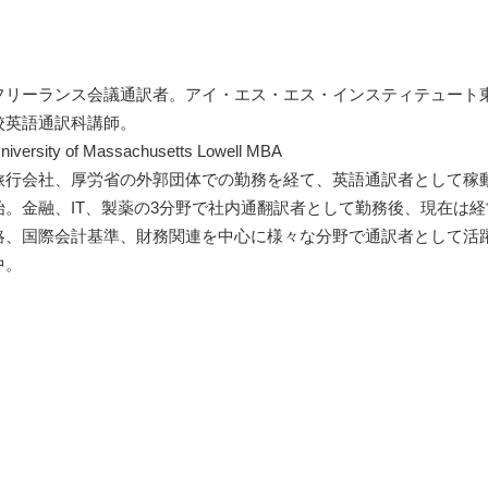
フリーランス会議通訳者。アイ・エス・エス・インスティテュート
校英語通訳科講師。
niversity of Massachusetts Lowell MBA
旅行会社、厚労省の外郭団体での勤務を経て、英語通訳者として稼
始。金融、IT、製薬の3分野で社内通翻訳者として勤務後、現在は経
略、国際会計基準、財務関連を中心に様々な分野で通訳者として活
中。