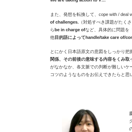
また、発想を転換して、cope with / 
of challenges.
（対処すべき課題がたくさ
ら
be in charge of
など、具体的に問題を
他
目的語によってhandle/take care of/con
とにかく日本語原文の意図をしっかり把
関係、その前後の意味する内容をくみ取
がなかなか、各文脈での判断が難しいケ
コツのようなものをお伝えできたらと思