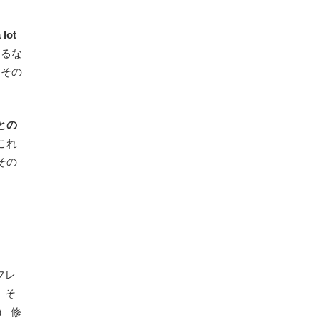
 lot
するな
、その
との
これ
その
フレ
。そ
） 修