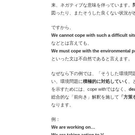
来、ネガティブな意味を伴っています。
図ったり、またそうした良くない状況が
ですから、
We cannot cope with such a difficult sit
などとは言えても、
We must cope with the environmental p
といった文は不自然であると言えます。
なぜなら下の例では、「そうした環境問
い、環境問題に
積極的に対処していく
、
を示すためには、cope withではなく、
dea
総合的な「前向き」解釈を施して
「方策
なります。
例：
We are working on…
We are taking action to V…