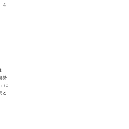
」を
ま
姿勢
」に
要と