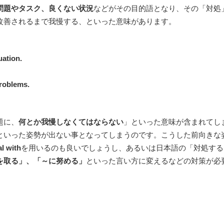
問題やタスク、良くない状況
などがその目的語となり、その「対処
改善されるまで我慢する、といった意味があります。
uation.
roblems.
題に、
何とか我慢しなくてはならない
」といった意味が含まれてし
といった姿勢が出ない事となってしまうのです。こうした前向きな
l with
を用いるのも良いでしょうし、あるいは日本語の「対処する
を取る」、「～に努める」
といった言い方に変えるなどの対策が必