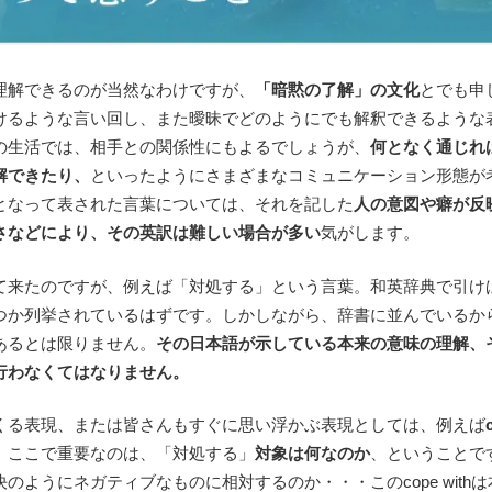
理解できるのが当然なわけですが、
「暗黙の了解」の文化
とでも申
けるような言い回し、また曖昧でどのようにでも解釈できるような
の生活では、相手との関係性にもよるでしょうが、
何となく通じれ
解できたり、
といったようにさまざまなコミュニケーション形態が
となって表された言葉については、それを記した
人の意図や癖が反
さなどにより、その英訳は難しい場合が多い
気がします。
て来たのですが、例えば「対処する」という言葉。和英辞典で引け
つか列挙されているはずです。しかしながら、辞書に並んでいるか
あるとは限りません。
その日本語が示している本来の意味の理解、
行わなくてはなりません。
くる表現、または皆さんもすぐに思い浮かぶ表現としては、例えば
、ここで重要なのは、「対処する」
対象は何なのか
、ということで
ようにネガティブなものに相対するのか・・・このcope withは