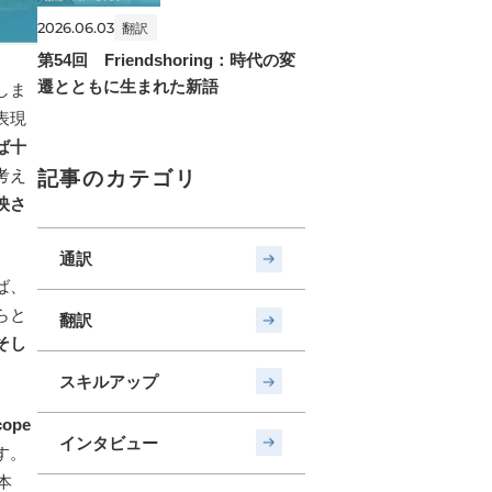
2026.06.03
翻訳
第54回 Friendshoring：時代の変
遷とともに生まれた新語
しま
表現
ば十
考え
記事のカテゴリ
映さ
通訳
ば、
らと
翻訳
そし
スキルアップ
cope
インタビュー
す。
本