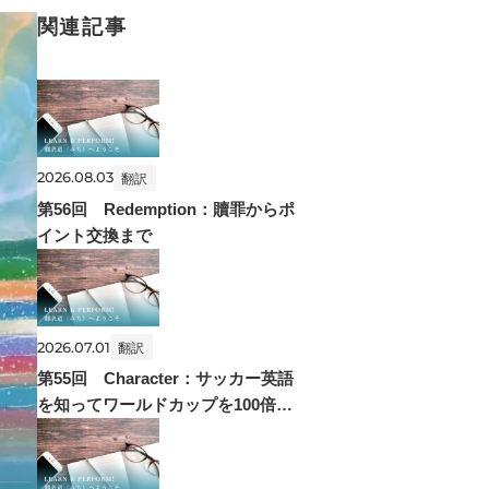
関連記事
2026.08.03
翻訳
第56回 Redemption：贖罪からポ
イント交換まで
2026.07.01
翻訳
第55回 Character：サッカー英語
を知ってワールドカップを100倍楽
しもう