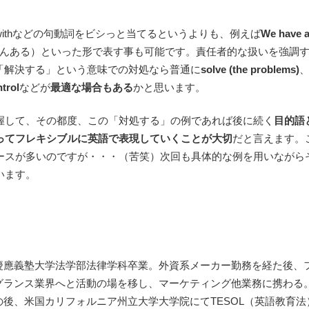
deal withなどの句動詞をビシっと当てるというよりも、例えば
We have a
んある）といった形で表す事も可能です。責任者的な扱いを強調
「解決する」という意味での対処なら普通に
solve (the problems)
trol
などが
最適な場合もある
かと思います。
握して、その都度、この「対処する」の例であれば後に続く
目的語
ってフレキシブルに英語で表現していくことが大切
だと言えます。
ースが多いのですが・・・（苦笑）次回も具体的な例を用いながら
います。
慶應義塾大学法学部法律学科卒業。外資系メーカー勤務を経た後、
グランス業界へと活動の場を移し、マーケティング他業務に携わる
の後、米国カリフォルニア州立大学大学院にてTESOL（英語教育法