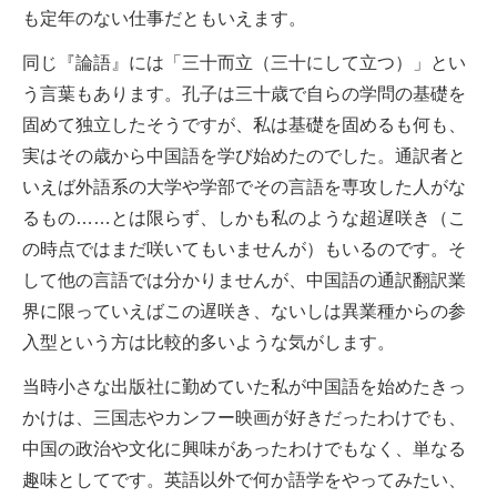
も定年のない仕事だともいえます。
同じ『論語』には「三十而立（三十にして立つ）」とい
う言葉もあります。孔子は三十歳で自らの学問の基礎を
固めて独立したそうですが、私は基礎を固めるも何も、
実はその歳から中国語を学び始めたのでした。通訳者と
いえば外語系の大学や学部でその言語を専攻した人がな
るもの……とは限らず、しかも私のような超遅咲き（こ
の時点ではまだ咲いてもいませんが）もいるのです。そ
して他の言語では分かりませんが、中国語の通訳翻訳業
界に限っていえばこの遅咲き、ないしは異業種からの参
入型という方は比較的多いような気がします。
当時小さな出版社に勤めていた私が中国語を始めたきっ
かけは、三国志やカンフー映画が好きだったわけでも、
中国の政治や文化に興味があったわけでもなく、単なる
趣味としてです。英語以外で何か語学をやってみたい、