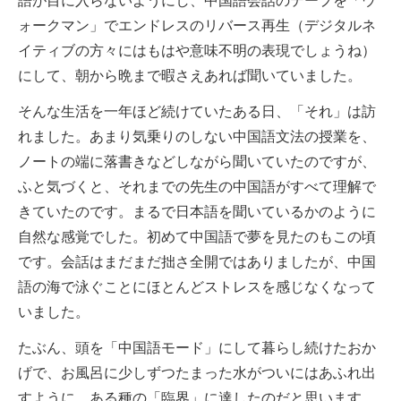
語が目に入らないようにし、中国語会話のテープを「ウ
ォークマン」でエンドレスのリバース再生（デジタルネ
イティブの方々にはもはや意味不明の表現でしょうね）
にして、朝から晩まで暇さえあれば聞いていました。
そんな生活を一年ほど続けていたある日、「それ」は訪
れました。あまり気乗りのしない中国語文法の授業を、
ノートの端に落書きなどしながら聞いていたのですが、
ふと気づくと、それまでの先生の中国語がすべて理解で
きていたのです。まるで日本語を聞いているかのように
自然な感覚でした。初めて中国語で夢を見たのもこの頃
です。会話はまだまだ拙さ全開ではありましたが、中国
語の海で泳ぐことにほとんどストレスを感じなくなって
いました。
たぶん、頭を「中国語モード」にして暮らし続けたおか
げで、お風呂に少しずつたまった水がついにはあふれ出
すように、ある種の「臨界」に達したのだと思います。