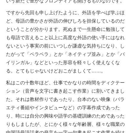
いう新たで豊かなフロンティアも開けるものなのです。
ですから先回も申し上げたように、外語を学べば学ぶほ
ど、母語の豊かさが外語の伸びしろを担保しているのだ
ということが分かります。死ぬまで一生懸命に勉強して
も母語で言えること以上に高度な外語の使い手にはなれ
ないという事実の前にいつしか謙虚な気持ちになり、し
たがって「ペラペラ」とか「ネイティブ並み」とか「バ
イリンガル」などといった形容を軽々しく使えなくな
る。とてもじゃないけどおこがましくて……。
私はこの十数年ほど、仕事でかなりの時間をディクテー
ション（音声を文字に書き起こす作業）に割いてきまし
た。それは教材作りであったり、台本のない映像（バラ
エティ番組やインタビューなど）の字幕作成であった
り、時には自分の興味や語学の基礎訓練のためであった
りもしましたが、とにかく様々な年齢層、様々な職業の
中国語母語話者の発言を一字一句書き起こす作業を続け