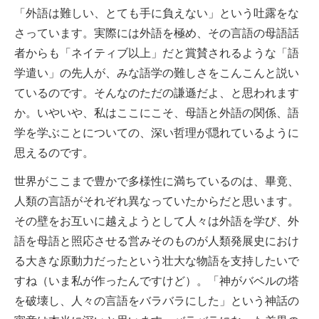
「外語は難しい、とても手に負えない」という吐露をな
さっています。実際には外語を極め、その言語の母語話
者からも「ネイティブ以上」だと賞賛されるような「語
学遣い」の先人が、みな語学の難しさをこんこんと説い
ているのです。そんなのただの謙遜だよ、と思われます
か。いやいや、私はここにこそ、母語と外語の関係、語
学を学ぶことについての、深い哲理が隠れているように
思えるのです。
世界がここまで豊かで多様性に満ちているのは、畢竟、
人類の言語がそれぞれ異なっていたからだと思います。
その壁をお互いに越えようとして人々は外語を学び、外
語を母語と照応させる営みそのものが人類発展史におけ
る大きな原動力だったという壮大な物語を支持したいで
すね（いま私が作ったんですけど）。「神がバベルの塔
を破壊し、人々の言語をバラバラにした」という神話の