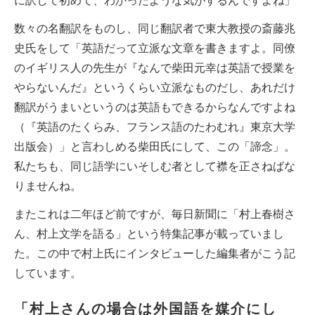
に訳して初めて、わかったような気がするんですよね」
数々の名翻訳をものし、同じ翻訳者で東大教授の斎藤兆
史氏をして「英語だって立派な文章を書きますよ。同僚
のイギリス人の先生が『なんで柴田元幸は英語で授業を
やらないんだ』というくらい立派なものだし、あれだけ
翻訳がうまいというのは英語もできるからなんですよね
（『英語のたくらみ、フランス語のたわむれ』東京大学
出版会）」と言わしめる柴田氏にして、この「諦念」。
私たちも、同じ語学にいそしむ者として襟を正さねばな
りませんね。
またこれは二年ほど前ですが、毎日新聞に「村上春樹さ
ん、村上文学を語る」という特集記事が載っていまし
た。この中で村上氏にインタビューした編集者がこう記
しています。
「村上さんの場合は外国語を媒介にし