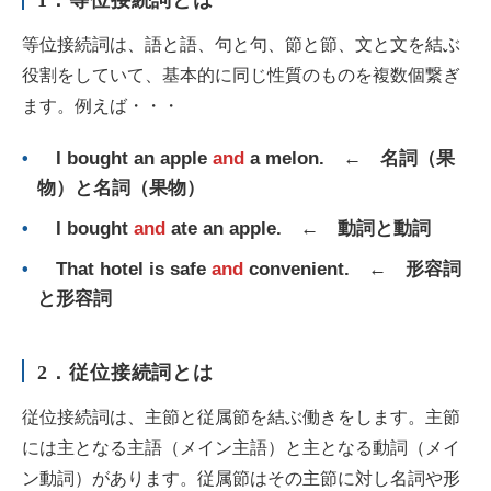
1．等位接続詞とは
等位接続詞は、語と語、句と句、節と節、文と文を結ぶ
役割をしていて、基本的に同じ性質のものを複数個繋ぎ
ます。例えば・・・
I bought an apple
and
a melon. ← 名詞（果
物）と名詞（果物）
I bought
and
ate an apple. ← 動詞と動詞
That hotel is safe
and
convenient. ← 形容詞
と形容詞
2．従位接続詞とは
従位接続詞は、主節と従属節を結ぶ働きをします。主節
には主となる主語（メイン主語）と主となる動詞（メイ
ン動詞）があります。従属節はその主節に対し名詞や形