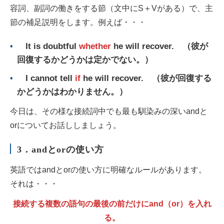
容詞、副詞の働きをする節（文中にS＋Vがある）で、主
節の補足説明をします。例えば・・・
It is doubtful
whether
he will recover. （彼が
回復するかどうかは定かでない。）
I cannot tell
if
he will recover. （彼が回復する
かどうかはわかりません。）
今日は、その様な接続詞中でも最も馴染みの深いandと
orについてお話ししましょう。
3．andとorの使い方
英語ではandとorの使い方に明確なルールがあります。
それは・・・
接続する複数の語句の最後の前だけにand（or）を入れ
る。