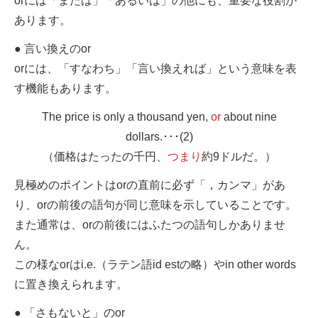
orには「または」「あるいは」の他にも、重要な役割が
あります。
● 言い換えのor
orには、「すなわち」「言い換えれば」という意味を表
す機能もあります。
The price is only a thousand yen,
or
about nine
dollars.･･･(2)
（価格はたったの千円、
つまり
約9ドルだ。）
見極めのポイントはorの直前に必ず「，カンマ」があ
り、orの前後の語句が同じ意味を示していることです。
また通常は、orの前後にはふたつの語句しかありませ
ん。
この様なorはi.e.（ラテン語id estの略）やin other words
に置き換えられます。
● 「さもないと」のor