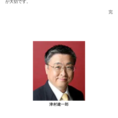
が大切です。
完
津村建一郎