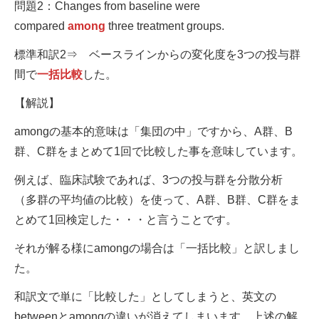
問題2：Changes from baseline were
compared
among
three treatment groups.
標準和訳2⇒ ベースラインからの変化度を3つの投与群
間で
一括比較
した。
【解説】
amongの基本的意味は「集団の中」ですから、A群、B
群、C群をまとめて1回で比較した事を意味しています。
例えば、臨床試験であれば、3つの投与群を分散分析
（多群の平均値の比較）を使って、A群、B群、C群をま
とめて1回検定した・・・と言うことです。
それが解る様にamongの場合は「一括比較」と訳しまし
た。
和訳文で単に「比較した」としてしまうと、英文の
betweenとamongの違いが消えてしまいます。上述の解