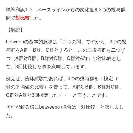
標準和訳1⇒ ベースラインからの変化度を3つの投与群
間で
対比較
した。
【解説】
betweenの基本的意味は「二つの間」ですから、3つの投
与群をA群、B群、C群とすると、この三投与群を二つず
つ（A群対B群、B群対C群、C群対A群）の対比較とし
て、3回比較した事を意味しています。
例えば、臨床試験であれば、3つの投与群をｔ検定（二
群の平均値の比較）を使って、A群対B群、B群対C群、
C群対A群と3回検定した・・・と言うことです。
それが解る様にbetweenの場合は「対比較」と訳しまし
た。