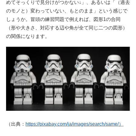
めてそっくりで見分けがつかない↓」、あるいは「（過去
のモノと）変わっていない、もとのまま」という感じで
しょうか。冒頭の練習問題で例えれば、図形1の合同
（形や大きさ、対応する辺や角が全て同じ二つの図形）
の関係になります。
（出典：
https://pixabay.com/ja/images/search/same/）