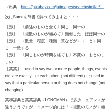
（出典：
https://pixabay.com/ja/images/search/similar/）
次にSameを辞書で調べてみますと・・・
【形】 〔前述のものと全く〕同じ、同一の
【形】 〔複数のものが極めて〕類似した、ほぼ同一の
【形】 （数量・程度・種類・質などが）（…と）同
じ，一致する
【形】 〔同じものが時間を経ても〕不変の、もとのま
まの
【英英】 used to say two or more people, things, events
etc. are exactly like each other（not different）；used to
say that a particular person or thing does not change (not
changing)
英和辞典と英英辞典（LONGMAN）で多少ニュアンスが
違うようですが、イメージ的には「（複数のモノが）極