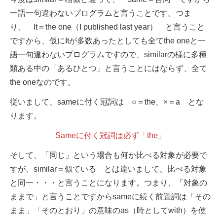
一語一句違わないプログラムと言うことです。つま
り、 It＝the one（I published last year） と言うこと
ですから、仮にItが多数あったとしても全てthe oneと一
語一句違わないプログラムですので、similarの様に多種
類ある中の「あるひとつ」と言うことにはならず、全て
the oneなのです。
従いまして、sameに付く冠詞は ○＝the、×＝a とな
ります。
Sameに付く冠詞は必ず「the」
そして、「同じ」という場合も何か比べる対象が必要で
すが、similar＝似ている とは違いまして、比べる対象
と同一・・・と言うことになります。つまり、「対象の
ままで」と言うことですからsameに続く前置詞は「その
まま」「そのとおり」の意味のas（時としてwith）を使