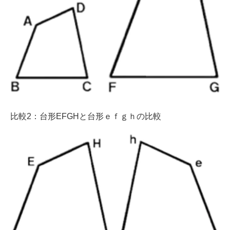
比較2：台形EFGHと台形ｅｆｇｈの比較