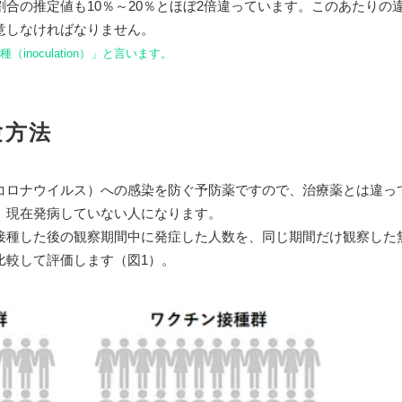
合の推定値も10％～20％とほぼ2倍違っています。このあたりの
意しなければなりません。
noculation）」と言います。
験方法
コロナウイルス）への感染を防ぐ予防薬ですので、治療薬とは違っ
、現在発病していない人になります。
接種した後の観察期間中に発症した人数を、同じ期間だけ観察した
比較して評価します（図1）。