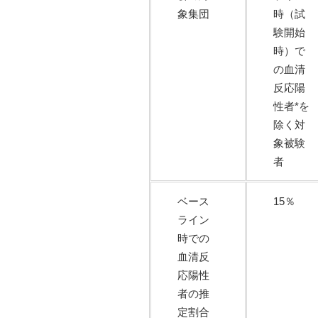
象集団
時（試
験開始
時）で
の血清
反応陽
性者*を
除く対
象被験
者
ベース
15％
ライン
時での
血清反
応陽性
者の推
定割合