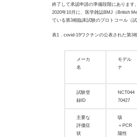
終了して承認申請の準備段階にあります
2020年10月に、医学雑誌BMJ（British M
ている第3相臨床試験のプロトコール（
表1．covid-19ワクチンの公表された
メーカ
モデル
名
ナ
試験登
NCT044
録ID
70427
主要な
咳
評価症
＋PCR
状
陽性