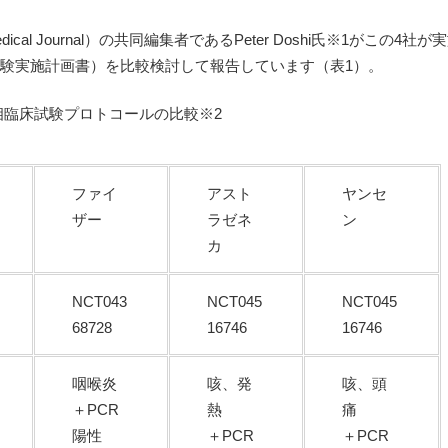
。
edical Journal）の共同編集者であるPeter Doshi氏※1がこの4社が
試験実施計画書）を比較検討して報告しています（表1）。
第3相臨床試験プロトコールの比較※2
ファイ
アスト
ヤンセ
ザー
ラゼネ
ン
カ
NCT043
NCT045
NCT045
68728
16746
16746
咽喉炎
咳、発
咳、頭
＋PCR
熱
痛
陽性
＋PCR
＋PCR