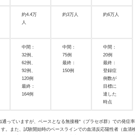
約4.4万
約3万人
約6万人
人
中間：
中間：
中間：
32例、
75例
20例
62例、
最終：
最終：
92例、
150例
登録症
120例
例数が
最終：
目標に
164例
達した
時点
似通っていますが、ベースとなる無接種*（プラセボ群）での発症
ています。また、試験開始時のベースラインでの血清反応陽性者（血清