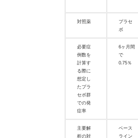
対照薬
プラセ
ボ
必要症
6ヶ月間
例数を
で
計算す
0.75％
る際に
想定し
たプラ
セボ群
での発
症率
主要解
ベース
析の対
ライン