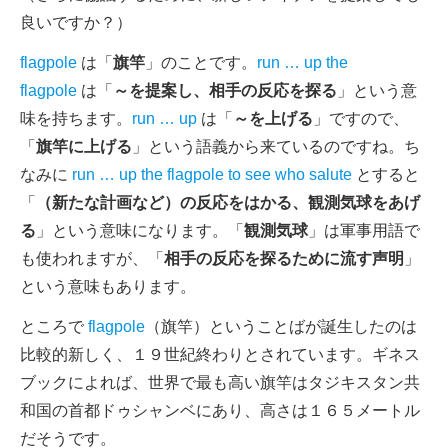
良いですか？）
flagpole
は「
旗竿
」のことです。
run … up the
flagpole
は「
～を提案し、相手の反応を探る
」という意
味を持ちます。
run … up
は「
～を上げる
」ですので、
「
旗竿に上げる
」という語義から来ているのですね。ち
なみに
run … up the flagpole to see who salute
とすると
「
（新たな計画など）の反応をはかる、観測気球をあげ
る
」という意味になります。「
観測気球
」は軍事用語で
も使われますが、「
相手の反応を探るために流す声明
」
という意味もあります。
ところで
flagpole
（旗竿）ということばが誕生したのは
比較的新しく、１９世紀終わりとされています。ギネス
ブックによれば、世界で最も高い旗竿はタジキスタン共
和国の首都ドゥシャンベにあり、高さは１６５メートル
だそうです。