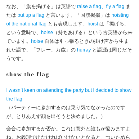
なお、「旗を掲げる」は英語で
raise a flag、fly a flag
ま
たは
put up a flag
と言います。「国旗掲揚」は
hoisting
of the national flag
とも表現します。
hoist
は「掲げる」
という意味で、
hoise
（持ちあげる）という古英語から来
ています。
hoise
自体は引っ張るときの掛け声から生ま
れた語で、「フレー、万歳」の
hurray
と語源は同じだそ
うです。
show the flag
I wasn’t keen on attending the party but I decided to show
the flag.
（パーティーに参加するのは乗り気でなかったのです
が、とりあえず顔を出そうと決めました。）
会合に参加するか否か。これは意外と誰もが悩みますよ
ね。お義理で出なければいけないとなると、ついためら