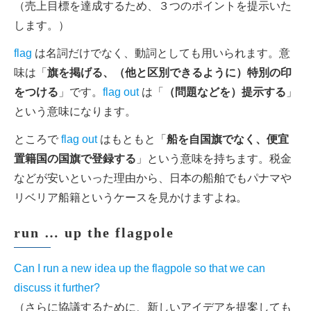
（売上目標を達成するため、３つのポイントを提示いた
します。）
flag
は名詞だけでなく、動詞としても用いられます。意
味は「
旗を掲げる、（他と区別できるように）特別の印
をつける
」です。
flag out
は「
（問題などを）提示する
」
という意味になります。
ところで
flag out
はもともと「
船を自国旗でなく、便宜
置籍国の国旗で登録する
」という意味を持ちます。税金
などが安いといった理由から、日本の船舶でもパナマや
リベリア船籍というケースを見かけますよね。
run … up the flagpole
Can I run a new idea up the flagpole so that we can
discuss it further?
（さらに協議するために、新しいアイデアを提案しても