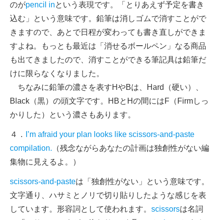
のが
pencil in
という表現です。「とりあえず予定を書き
込む」という意味です。鉛筆は消しゴムで消すことがで
きますので、あとで日程が変わっても書き直しができま
すよね。もっとも最近は「消せるボールペン」なる商品
も出てきましたので、消すことができる筆記具は鉛筆だ
けに限らなくなりました。
ちなみに鉛筆の濃さを表すHやBは、Hard（硬い）、
Black（黒）の頭文字です。HBとHの間にはF（Firmしっ
かりした）という濃さもあります。
４．
I’m afraid your plan looks like scissors-and-paste
compilation.
（残念ながらあなたの計画は独創性がない編
集物に見えるよ。）
scissors-and-paste
は「独創性がない」という意味です。
文字通り、ハサミとノリで切り貼りしたような感じを表
しています。形容詞として使われます。
scissors
は名詞