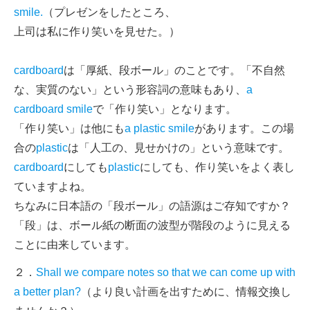
smile.
（プレゼンをしたところ、
上司は私に作り笑いを見せた。）
cardboard
は「厚紙、段ボール」のことです。「不自然
な、実質のない」という形容詞の意味もあり、
a
cardboard smile
で「作り笑い」となります。
「作り笑い」は他にも
a plastic smile
があります。この場
合の
plastic
は「人工の、見せかけの」という意味です。
cardboard
にしても
plastic
にしても、作り笑いをよく表し
ていますよね。
ちなみに日本語の「段ボール」の語源はご存知ですか？
「段」は、ボール紙の断面の波型が階段のように見える
ことに由来しています。
２．
Shall we compare notes so that we can come up with
a better plan?
（より良い計画を出すために、情報交換し