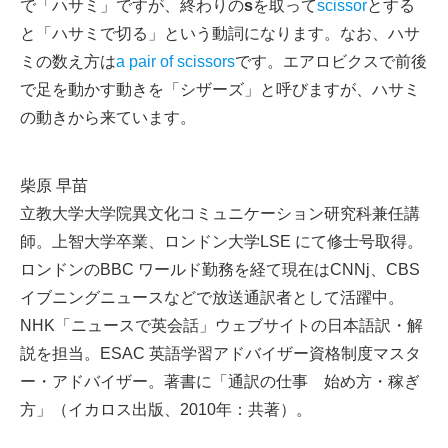
で「ハサミ」ですが、終わりの
s
を取って
scissor
とする
と「ハサミで切る」という動詞になります。なお、ハサ
ミの数え方は
a pair of scissors
です。エアロビクスで前後
で足を動かす動きを「シザーズ」と呼びますが、ハサミ
の動きから来ています。
柴原 早苗
立教大学大学院異文化コミュニケーション研究科兼任講
師。上智大学卒業、ロンドン大学LSE にて修士号取得。
ロンドンのBBC ワールド勤務を経て現在はCNNj、CBS
イブニングニュースなどで放送通訳者として活躍中。
NHK「ニュースで英会話」ウェブサイトの日本語訳・解
説を担当。ESAC 英語学習アドバイザー資格制度マスタ
ー・アドバイザー。著書に「通訳の仕事 始め方・稼ぎ
方」（イカロス出版、2010年：共著）。