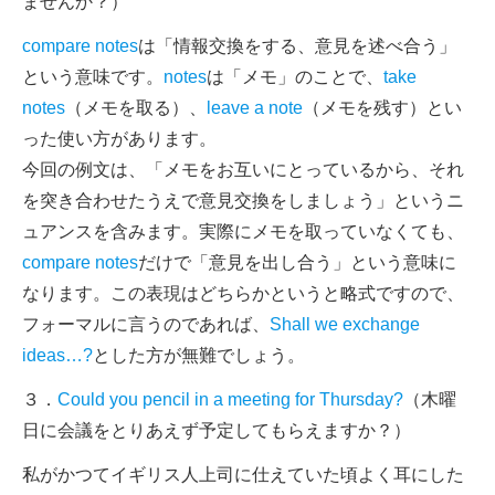
ませんか？）
compare notes
は「情報交換をする、意見を述べ合う」
という意味です。
notes
は「メモ」のことで、
take
notes
（メモを取る）、
leave a note
（メモを残す）とい
った使い方があります。
今回の例文は、「メモをお互いにとっているから、それ
を突き合わせたうえで意見交換をしましょう」というニ
ュアンスを含みます。実際にメモを取っていなくても、
compare notes
だけで「意見を出し合う」という意味に
なります。この表現はどちらかというと略式ですので、
フォーマルに言うのであれば、
Shall we exchange
ideas…?
とした方が無難でしょう。
３．
Could you pencil in a meeting for Thursday?
（木曜
日に会議をとりあえず予定してもらえますか？）
私がかつてイギリス人上司に仕えていた頃よく耳にした