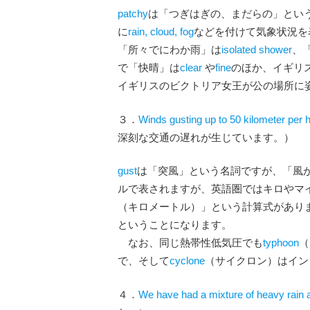
patchy
は「つぎはぎの、まだらの」という形
に
rain, cloud, fog
などを付けて気象状況を
「所々でにわか雨」は
isolated shower
、
で「快晴」は
clear
や
fine
のほか、イギリ
イギリスのビクトリア女王が公の場所に
３．
Winds gusting up to 50 kilometer per h
深刻な交通の遅れが生じています。）
gust
は「突風」という名詞ですが、「風
ルで表されますが、英語圏ではキロやマイ
（キロメートル）」という計算式がありま
ということになります。
なお、同じ熱帯性低気圧でも
typhoon
（
で、そして
cyclone
（サイクロン）はイン
４．
We have had a mixture of heavy rain 