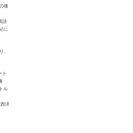
yの後
英語
紀に
り、
ート
速
トル
大西洋