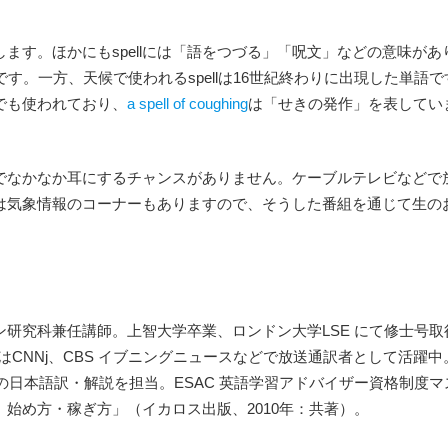
ます。ほかにもspellには「語をつづる」「呪文」などの意味があ
す。一方、天候で使われるspellは16世紀終わりに出現した単語で
でも使われており、
a spell of coughing
は「せきの発作」を表してい
でなかなか耳にするチャンスがありません。ケーブルテレビなどで
は気象情報のコーナーもありますので、そうした番組を通じて生の
研究科兼任講師。上智大学卒業、ロンドン大学LSE にて修士号取
はCNNj、CBS イブニングニュースなどで放送通訳者として活躍中
の日本語訳・解説を担当。ESAC 英語学習アドバイザー資格制度マ
始め方・稼ぎ方」（イカロス出版、2010年：共著）。