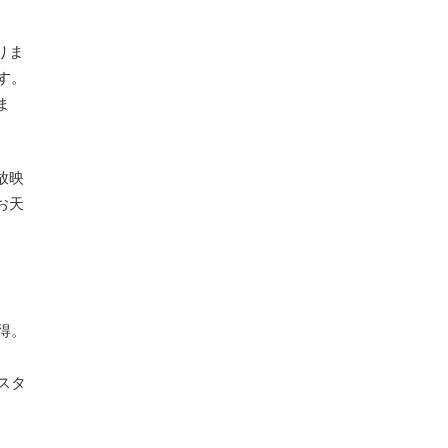
りま
す。
ま
放映
お天
得。
。
スタ