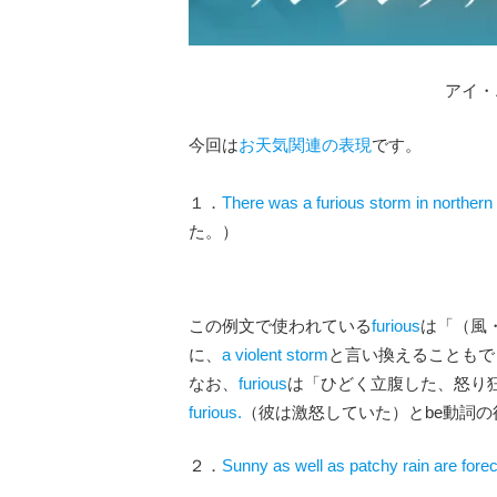
アイ・
今回は
お天気関連の表現
です。
１．
There was a furious storm in northern
た。）
この例文で使われている
furious
は「（風・
に、
a violent storm
と言い換えることもで
なお、
furious
は「ひどく立腹した、怒り
furious.
（彼は激怒していた）とbe動詞
２．
Sunny as well as patchy rain are forec