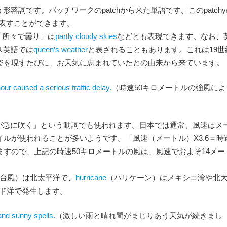
容詞です。パッチワークのpatchから来た単語です。このpatch
表すことができます。
「所々で曇り」は
partly cloudy skies
などとも表現できます。なお、
ス英語では
queen’s weather
と表されることもあります。これは19世
姿を現すたびに、お天気に恵まれていたとの由来から来ています。
our caused a serious traffic delay.
（時速50キロメートルの強風によ
が急に吹く」という動詞でも使われます。日本では通常、風速はメ
ルが使われることが多いようです。「風速（メートル）X3.6＝時
すので、上記の時速50キロメートルの風は、風速でおよそ14メー
台風）は北太平洋で、
hurricane
（ハリケーン）はメキシコ湾や北
ド洋で発生します。
and sunny spells.
（激しい雨と晴れ間がまじりあう天気が続きまし