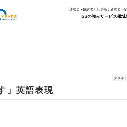
通訳者・翻訳者として働く
通訳者・
ISSの強み
サービス領域
スキル
表す」英語表現