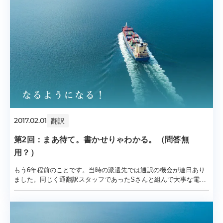
2017.02.01
翻訳
第2回：まあ待て。書かせりゃわかる。（問答無
用？）
もう6年程前のことです。当時の派遣先では通訳の機会が連日あり
ました。同じく通翻訳スタッフであったSさんと組んで大事な電話
会議に出席した時のことです。相手側（ＵＳ