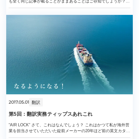
も全く同じ記事が載ることがままあることはご存知でしょうか？
共同、時事、AP、AFP、ロイター等とい
2017.05.01
翻訳
第5回：翻訳実務ティップスあれこれ
“AIR LOCK” さて、これはなんでしょう？ これはかつて私が海外営
業を担当させていただいた錠前メーカーの20年ほど前の英文カタロ
グ中のある製品の表記です。