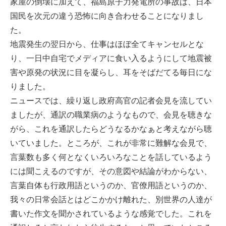
家屋の倒壊に加えて、福島原子力発電所の事故は、日本
国民を次元の違う恐怖に向き合わせることになりまし
た。
地震発生の翌日から、仕事はほぼ全てキャンセルとな
り、一日中自宅でメディアに食い入るようにして地震被
害や原発の状況に目を凝らし、耳をそばだてる毎日にな
りました。
ニュースでは、繰り返し政府高官の記者会見を流してい
ましたが、通訳の職業病のようなもので、会見を聴きな
がら、これを通訳したらどうなるかなぁと考えながら聴
いていました。ところが、これが非常に難解な会見で、
言葉数も多く何となくいろいろなことを話しているよう
には聞こえるのですが、その意図や結論がわからない、
言葉自体も行政用語というのか、官僚用語というのか、
我々の日常会話とはどこかかけ離れた、別世界の人達が
書いた作文を聞かされているような感覚でした。これを