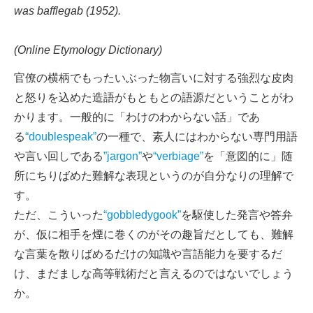
was bafflegab (1952).
(Online Etymology Dictionary)
官僚の横柄でもったいぶった物言いに対する強烈な皮肉
と怒りを込めた造語がもともとの語源だということがわ
かります。一般的に「わけのわからない話」であ
る
“doublespeak”
の一種で、素人にはわからない専門用語
や言い回しである
”jargon”
や
“verbiage”
を「意図的に」随
所にちりばめた難解な表現というのが自分なりの理解で
す。
ただ、こういった
“gobbledygook”
を駆使した発言や答弁
が、仮に相手を煙に巻くのがその趣旨だとしても、難解
な言葉を散りばめるだけの知識や言語能力を要するだ
け、まだましな高等戦術だと言えるのではないでしょう
か。