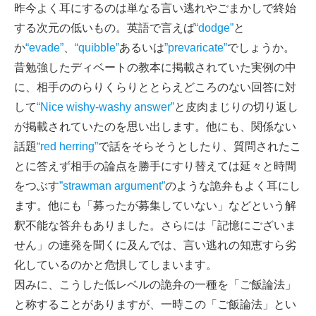
昨今よく耳にするのは単なる言い逃れやごまかしで終始
する次元の低いもの。英語で言えば
“dodge”
と
か
“evade”
、
“quibble”
あるいは
”prevaricate”
でしょうか。
昔勉強したディベートの教本に掲載されていた実例の中
に、相手ののらりくらりととらえどころのない回答に対
して
“Nice wishy-washy answer”
と皮肉まじりの切り返し
が掲載されていたのを思い出します。他にも、関係ない
話題
“red herring”
で話をそらそうとしたり、質問されたこ
とに答えず相手の論点を勝手にすり替えては延々と時間
をつぶす
”strawman argument”
のような詭弁もよく耳にし
ます。他にも「募ったが募集していない」などという解
釈不能な答弁もありました。さらには「記憶にございま
せん」の連発を聞くに及んでは、言い逃れの知恵すら劣
化しているのかと危惧してしまいます。
因みに、こうした低レベルの詭弁の一種を「ご飯論法」
と称することがありますが、一時この「ご飯論法」とい