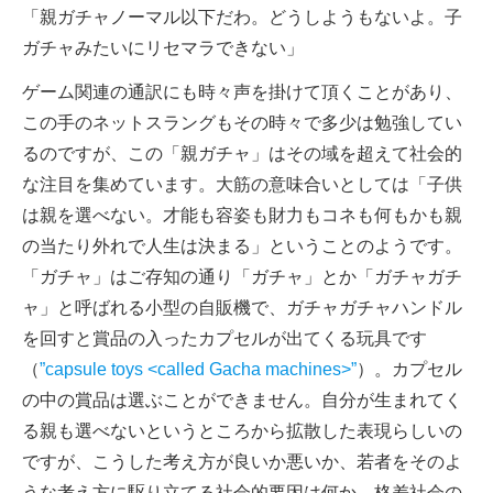
「親ガチャノーマル以下だわ。どうしようもないよ。子
ガチャみたいにリセマラできない」
ゲーム関連の通訳にも時々声を掛けて頂くことがあり、
この手のネットスラングもその時々で多少は勉強してい
るのですが、この「親ガチャ」はその域を超えて社会的
な注目を集めています。大筋の意味合いとしては「子供
は親を選べない。才能も容姿も財力もコネも何もかも親
の当たり外れで人生は決まる」ということのようです。
「ガチャ」はご存知の通り「ガチャ」とか「ガチャガチ
ャ」と呼ばれる小型の自販機で、ガチャガチャハンドル
を回すと賞品の入ったカプセルが出てくる玩具です
（
”capsule toys <called Gacha machines>”
）。カプセル
の中の賞品は選ぶことができません。自分が生まれてく
る親も選べないというところから拡散した表現らしいの
ですが、こうした考え方が良いか悪いか、若者をそのよ
うな考え方に駆り立てる社会的要因は何か、格差社会の