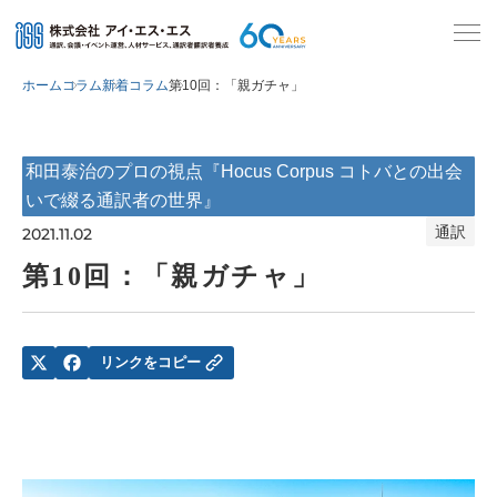
ホーム
コラム
新着コラム
第10回：「親ガチャ」
和田泰治のプロの視点『Hocus Corpus コトバとの出会
いで綴る通訳者の世界』
通訳
2021.11.02
第10回：「親ガチャ」
リンクをコピー