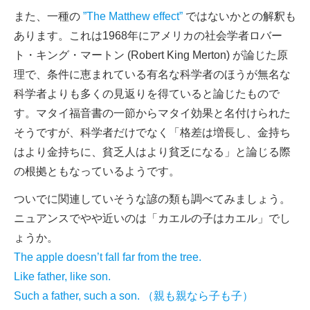
また、一種の
”The Matthew effect”
ではないかとの解釈も
あります。これは1968年にアメリカの社会学者ロバー
ト・キング・マートン (Robert King Merton) が論じた原
理で、条件に恵まれている有名な科学者のほうが無名な
科学者よりも多くの見返りを得ていると論じたもので
す。マタイ福音書の一節からマタイ効果と名付けられた
そうですが、科学者だけでなく「格差は増長し、金持ち
はより金持ちに、貧乏人はより貧乏になる」と論じる際
の根拠ともなっているようです。
ついでに関連していそうな諺の類も調べてみましょう。
ニュアンスでやや近いのは「カエルの子はカエル」でし
ょうか。
The apple doesn’t fall far from the tree.
Like father, like son.
Such a father, such a son. （親も親なら子も子）