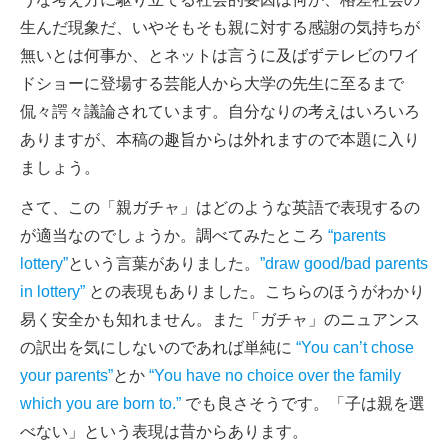
生んだ現象だ、いやそもそも親に対する感謝の気持ちが
無いとは何事か、とネットは言うに及ばずテレビのワイ
ドショーに登場する芸能人から大学の先生に至るまで
侃々諤々議論されています。自分なりの考えはいろいろ
ありますが、本稿の趣旨からは外れますので本題に入り
ましょう。
さて、この「親ガチャ」はどのような英語で表現するの
が適当なのでしょうか。調べてみたところ
“parents
lottery”
という言葉がありました。
”draw good/bad parents
in lottery”
との表現もありました。こちらのほうがわかり
易く安全かも知れません。また「ガチャ」のニュアンス
の訳出を気にしないのであれば単純に
“You can’t chose
your parents”
とか
“You have no choice over the family
which you are born to.”
でも良さそうです。「子は親を選
べない」という表現は昔からあります。