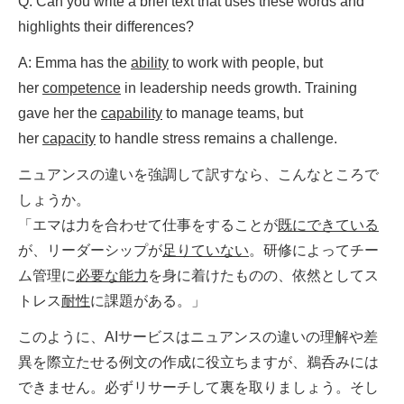
Q: Can you write a brief text that uses these words and
highlights their differences?
A: Emma has the
ability
to work with people, but
her
competence
in leadership needs growth. Training
gave her the
capability
to manage teams, but
her
capacity
to handle stress remains a challenge.
ニュアンスの違いを強調して訳すなら、こんなところで
しょうか。
「エマは力を合わせて仕事をすることが
既にできている
が、リーダーシップが
足りていない
。研修によってチー
ム管理に
必要な能力
を身に着けたものの、依然としてス
トレス
耐性
に課題がある。」
このように、AIサービスはニュアンスの違いの理解や差
異を際立たせる例文の作成に役立ちますが、鵜呑みには
できません。必ずリサーチして裏を取りましょう。そし