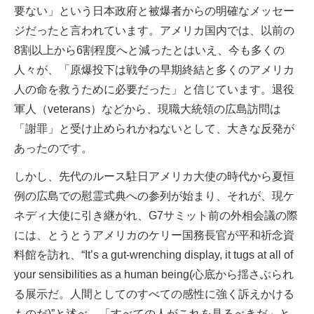
要ない」という日本政府と被爆者からの明確なメッセー
ジだったと言われています。アメリカ国内では、以前の
8割以上から6割程度へと減ったとはいえ、今も多くの
人々が、「原爆投下は戦争の早期終結と多くのアメリカ
人の命を救うために必要だった」と信じています。退役
軍人（veterans）などから、現職大統領の広島訪問は
「謝罪」と受け止められかねないとして、大きな反発が
あったのです。
しかし、先代のルース駐日アメリカ大使の時代から夏恒
例の広島での慰霊式典への参列が始まり、それが、現ケ
ネディ大使に引き継がれ、G7サミット前の外相会議の際
には、とうとうアメリカのケリー国務長官が平和祈念資
料館を訪れ、“It’s a gut-wrenching display, it tugs at all of
your sensibilities as a human being(心底から揺さぶられ
る展示だ。人間としてのすべての感性に強く訴えかける
ものだ)”と述べ、「すべての人がこれを見るべきだ」と