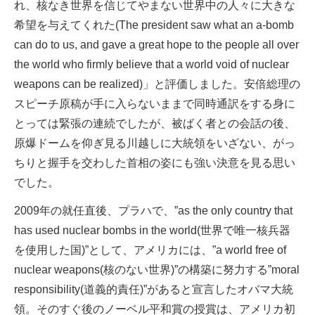
れ、核なき世界を信じてやまない世界中の人々に大きな
希望を与えてくれた(The president saw what an a-bomb
can do to us, and gave a great hope to the people all over
the world who firmly believe that a world void of nuclear
weapons can be realized)」と評価しました。安倍総理の
スピーチ原稿が手に入らないままで同時通訳をする身に
とっては緊張の連続でしたが、被ばく者との会話の後、
原爆ドームを仰ぎ見る川越しに大統領をいざない、がっ
ちりと握手を交わした首相の姿にも強い決意を見る思い
でした。
2009年の就任直後、プラハで、”as the only country that
has used nuclear bombs in the world(世界で唯一核兵器
を使用した国)”として、アメリカには、”a world free of
nuclear weapons(核のない世界)”の構築に努力する”moral
responsibility(道義的責任)”があると宣言したオバマ大統
領。そのすぐ後のノーベル平和賞の授賞は、アメリカ初