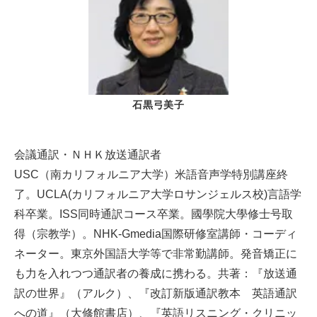
石黒弓美子
会議通訳・ＮＨＫ放送通訳者
USC（南カリフォルニア大学）米語音声学特別講座終
了。UCLA(カリフォルニア大学ロサンジェルス校)言語学
科卒業。ISS同時通訳コース卒業。國學院大學修士号取
得（宗教学）。NHK-Gmedia国際研修室講師・コーディ
ネーター。東京外国語大学等で非常勤講師。発音矯正に
も力を入れつつ通訳者の養成に携わる。共著：『放送通
訳の世界』（アルク）、『改訂新版通訳教本 英語通訳
への道』（大修館書店）、『英語リスニング・クリニッ