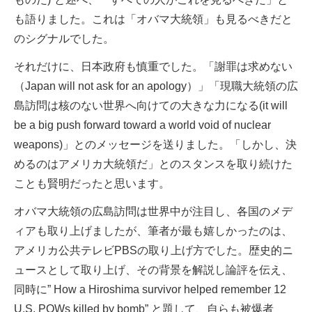
も語りました。これは「オバマ大統領」も見るべきだと
のシグナルでした。
それだけに、日本政府も慎重でした。「謝罪は求めない
（Japan will not ask for an apology）」「現職大統領の広
島訪問は核のない世界へ向けての大きな力になる(it will
be a big push forward toward a world void of nuclear
weapons)」とのメッセージを送りました。「しかし、決
めるのはアメリカ大統領だ」とのスタンスを取り続けた
ことも賢明だったと思います。
オバマ大統領の広島訪問は世界中が注目し、各国のメデ
ィアも取り上げましたが、筆者が最も嬉しかったのは、
アメリカ公共テレビPBSの取り上げ方でした。歴史的ニ
ュースとして取り上げ、その背景を解説し論評を伝え、
同時に” How a Hiroshima survivor helped remember 12
U.S. POWs killed by bomb” と題して、自らも被爆者