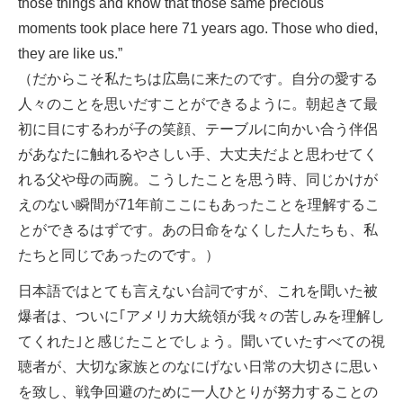
those things and know that those same precious
moments took place here 71 years ago. Those who died,
they are like us.”
（だからこそ私たちは広島に来たのです。自分の愛する
人々のことを思いだすことができるように。朝起きて最
初に目にするわが子の笑顔、テーブルに向かい合う伴侶
があなたに触れるやさしい手、大丈夫だよと思わせてく
れる父や母の両腕。こうしたことを思う時、同じかけが
えのない瞬間が71年前ここにもあったことを理解するこ
とができるはずです。あの日命をなくした人たちも、私
たちと同じであったのです。）
日本語ではとても言えない台詞ですが、これを聞いた被
爆者は、ついに｢アメリカ大統領が我々の苦しみを理解し
てくれた｣と感じたことでしょう。聞いていたすべての視
聴者が、大切な家族とのなにげない日常の大切さに思い
を致し、戦争回避のために一人ひとりが努力することの