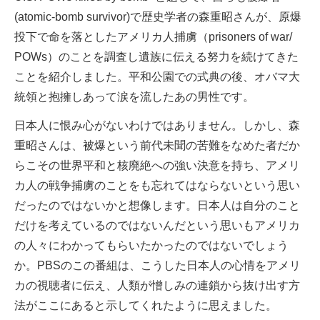
(atomic-bomb survivor)で歴史学者の森重昭さんが、原爆
投下で命を落としたアメリカ人捕虜（prisoners of war/
POWs）のことを調査し遺族に伝える努力を続けてきた
ことを紹介しました。平和公園での式典の後、オバマ大
統領と抱擁しあって涙を流したあの男性です。
日本人に恨み心がないわけではありません。しかし、森
重昭さんは、被爆という前代未聞の苦難をなめた者だか
らこその世界平和と核廃絶への強い決意を持ち、アメリ
カ人の戦争捕虜のことをも忘れてはならないという思い
だったのではないかと想像します。日本人は自分のこと
だけを考えているのではないんだという思いもアメリカ
の人々にわかってもらいたかったのではないでしょう
か。PBSのこの番組は、こうした日本人の心情をアメリ
カの視聴者に伝え、人類が憎しみの連鎖から抜け出す方
法がここにあると示してくれたように思えました。