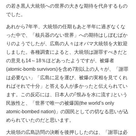
の若き黒人大統領への世界の大きな期待を代弁するもの
でした。
あれから7年半、大統領の任期もあと半年に過ぎなくな
った中で、「核兵器のない世界」への期待はしぼむばか
りのようでしたが、広島の人々はオバマ大統領を大歓迎
しました。各種調査によると、大統領は謝罪すべきだと
の意見も14～18％ほどあったようですが、被爆者
(atomic-bomb survivors)を含め7割以上の人々が、「謝罪
は必要ない」「広島に足を運び、被爆の実相を見てくれ
ればそれで十分」と答える人が多かったと伝えられてい
ます。この反応には、日本人の｢恨みを水に流す｣という
民族性と、「世界で唯一の被爆国(the world’s only
atomic-bombed nation)」の国民としての切なる思いが込
められていたのだと思います。
大統領の広島訪問の決断を後押ししたのは、「謝罪は必