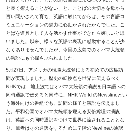
と長く癒えることがない」と、ことばの大切さを母から
言い聞かされて育ち、英語に触れてからは、その言語コ
ミュニケーションの魅力に心動かされたからでした。こ
とばを道具として人を活かす仕事ができたら嬉しいと思
いました。以来、様々な英語の表現に感動することが少
なくありませんでしたが、今回の広島でのオバマ大統領
の演説にも心揺さぶられました。
5月27日、アメリカの現職大統領による初めての広島訪
問が実現しました。歴史の転換点を世界に伝えるべく
NHKでは、地上波ではオバマ大統領の演説を日本語への
同時通訳で伝えると同時に、NHK World のNewslineとい
う海外向けの番組でも、訪問の様子と演説を伝えまし
た。平和公園でオバマ大統領を迎える安倍総理の演説
は、英語への同時通訳をつけて世界に流されることとな
り、筆者はその通訳をするために７階のNewlineの通訳