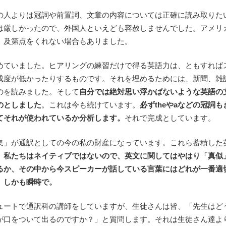
の人よりは冠詞や前置詞、文章の内容については正確に読み取りた
は厳しかったので、外国人といえども容赦しませんでした。アメリ
、及第点をくれない場合もありました。
めていました。ヒアリングの練習だけで得る英語力は、ともすれば
成度が低かったりするものです。それを埋めるためには、新聞、雑
のを読みました。そして
自分では絶対思い浮かばないような英語の
のとしました
。これは今も続けています。
必ずtheやaなどの冠詞も
てそれが使われているか分析します。
それで完成としています。
集」が通訳としての今の私の財産になっています。これら蓄積した
。
私たちはネイティブではないので、英文に関してはやはり「真似
るか、その中から今スピーカーが話している言葉にはどれが一番適
。しかも瞬時で。
ュートで通訳科の講師をしていますが、生徒さんは皆、「先生はど
が口をついて出るのですか？」と質問します。それは生徒さん達よ