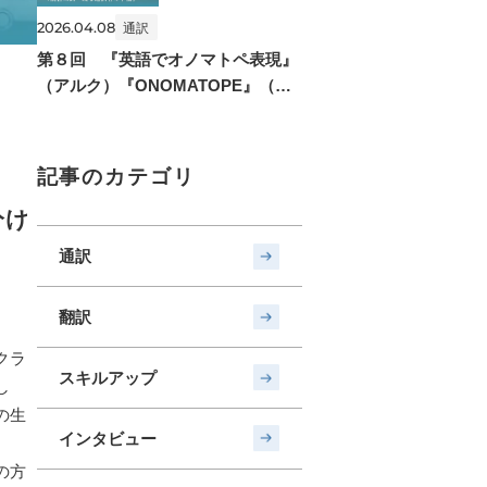
2026.04.08
通訳
第８回 『英語でオノマトペ表現』
（アルク）『ONOMATOPE』（ナ
ツメ社）
記事のカテゴリ
分け
通訳
翻訳
クラ
スキルアップ
し
の生
インタビュー
の方