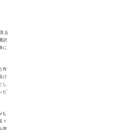
見る
通訳
身に
う作
長け
とし
レビ
Vも
延々
ル放