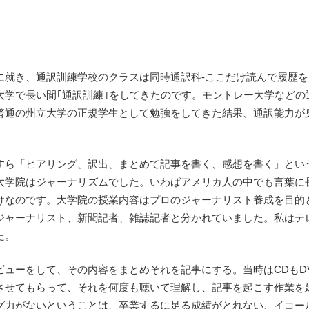
。
に就き、通訳訓練学校のクラスは同時通訳科‐ここだけ読んで履歴を
大学で長い間｢通訳訓練｣をしてきたのです。モントレー大学などの
普通の州立大学の正規学生として勉強をしてきた結果、通訳能力が
すら「ヒアリング、訳出、まとめて記事を書く、感想を書く」とい
大学院はジャーナリズムでした。いわばアメリカ人の中でも言葉に
けなのです。大学院の授業内容はプロのジャーナリスト養成を目的
ジャーナリスト、新聞記者、雑誌記者と分かれていました。私はテ
た。
ビューをして、その内容をまとめそれを記事にする。当時はCDもD
させてもらって、それを何度も聴いて理解し、記事を起こす作業を
グ力がないということは、卒業するに足る成績がとれない、イコー