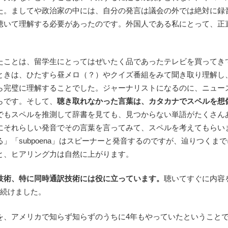
た。ましてや政治家の中には、自分の発言は議会の外では絶対に録
聴いて理解する必要があったのです。外国人である私にとって、正
たことは、留学生にとってはぜいたく品であったテレビを買ってき
ときは、ひたすら昼メロ（？）やクイズ番組をみて聞き取り理解し
ら完璧に理解することでした。ジャーナリストになるのに、ニュー
らです。そして、
聴き取れなかった言葉は、カタカナでスペルを想
でもスペルを推測して辞書を見ても、見つからない単語がたくさん
にそれらしい発音でその言葉を言ってみて、スペルを考えてもらい
」「subpoena」はスピーナーと発音するのですが、辿りつくまで
と、ヒアリング力は自然に上がります。
技術、特に同時通訳技術には役に立っています。
聴いてすぐに内容
く続けました。
を、アメリカで知らず知らずのうちに4年もやっていたということ