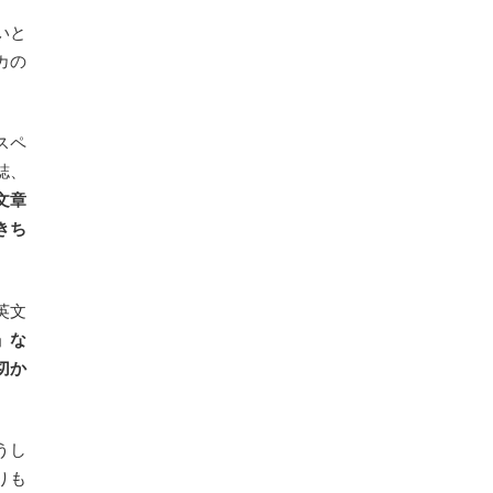
いと
カの
スペ
誌、
文章
きち
英文
」な
切か
うし
りも