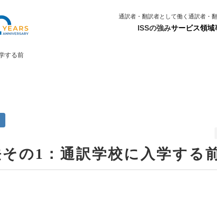
通訳者・翻訳者として働く
通訳者・
ISSの強み
サービス領域
学する前
く
法その1：通訳学校に入学する