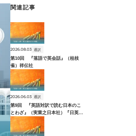
関連記事
2026.08.03
通訳
第10回 『落語で英会話』（桂枝
雀）祥伝社
2026.06.03
通訳
第9回 『英語対訳で読む日本のこ
とわざ』（実業之日本社）『日英比
較ことわざ事典』（創元社）