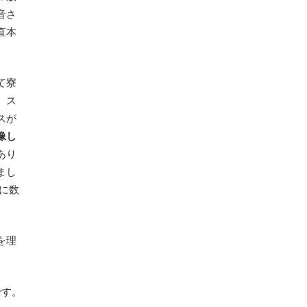
音さ
直本
て寮
、ス
スが
像し
あり
まし
に数
を理
です。