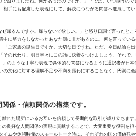
ので困りましたね。何かあったのですか。」「では、いつ揃うので
、 相手にも配慮した表現にして、解決につながる問答へ進展してい
なぜ帰るんですか。帰らないで欲しい。」と怒り口調で言ったとこ
会議中に努力をしなかったあなた側に非があるのに、何を言っている
。 「ご家族の誕生日ですか、大切な日ですね。ただ、今日結論を出
 「その代わり、明日早々にこの話に決着をつけましょう。それで、
か。」のような丁寧な表現で具体的な問答になるように通訳者が日本
互いの文化に対する理解不足や不満を露わにすることなく、円満に会
。
間関係・信頼関係の構築です。
く離れた場所にいるお互いを信頼して長期的な取引が成り立ちます。
この良好な人間関係の実現に貢献することで、大変重要な役割を担
チタイムや休憩時間のスモールトーク時に、それぞれの国の価値観や