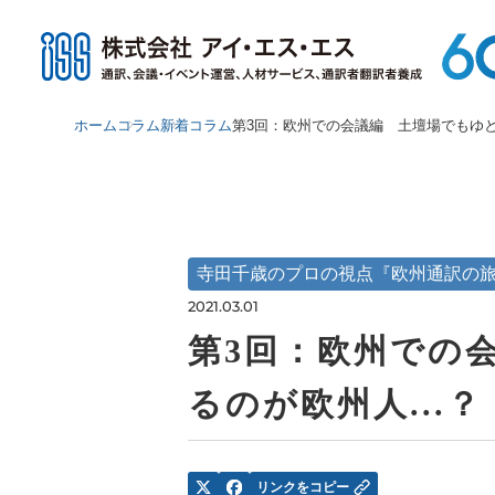
ホーム
コラム
新着コラム
第3回：欧州での会議編 土壇場でもゆと
寺田千歳のプロの視点『欧州通訳の
2021.03.01
第3回：欧州での
るのが欧州人...？
リンクをコピー