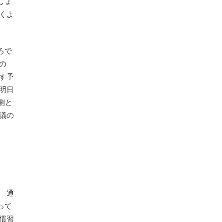
しょ
くよ
ろで
の
す予
明日
側と
議の
 通
って
慣習