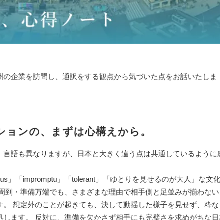
州の企業を訪問し、通訳をする観点から気づいた点をお話いたしま
ションの、まずは心構えから。
、言語も異なりますが、日本と大きく違う点は共通しているように
us」「impromptu」「tolerant」「ゆとりを見せるのが大人」な文
意周到・準備万端でも、さまざまな理由で相手側と足並みが揃わない
す。 想定外のことが起きても、決して動揺した様子を見せず、粋な
処します。 反対に、準備を欠かさず相手にも完璧さを求めがちな日