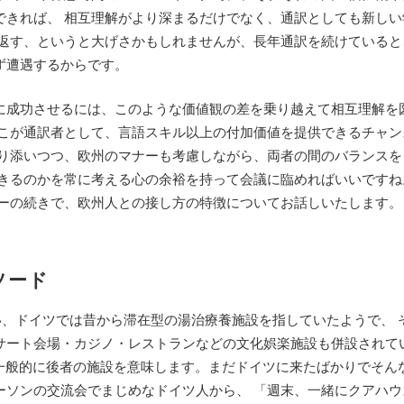
できれば、 相互理解がより深まるだけでなく、通訳としても新しい
り返す、というと大げさかもしれませんが、長年通訳を続けていると
ず遭遇するからです。
に成功させるには、このような価値観の差を乗り越えて相互理解を
ここが通訳者として、言語スキル以上の付加価値を提供できるチャン
寄り添いつつ、欧州のマナーも考慮しながら、両者の間のバランスを
できるのかを常に考える心の余裕を持って会議に臨めればいいですね
ナーの続きで、欧州人との接し方の特徴についてお話しいたします。
ソード
いい、ドイツでは昔から滞在型の湯治療養施設を指していたようで、 
サート会場・カジノ・レストランなどの文化娯楽施設も併設されて
sは一般的に後者の施設を意味します。まだドイツに来たばかりでそん
ーソンの交流会でまじめなドイツ人から、 「週末、一緒にクアハウ