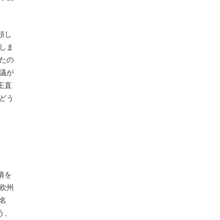
頼し
しま
たの
議が
正直
どう
情を
欧州
名
う、