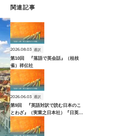
関連記事
2026.08.03
通訳
第10回 『落語で英会話』（桂枝
雀）祥伝社
2026.06.03
通訳
第9回 『英語対訳で読む日本のこ
とわざ』（実業之日本社）『日英比
較ことわざ事典』（創元社）