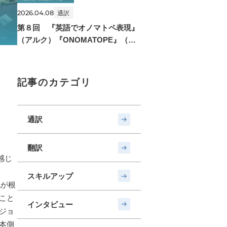
2026.04.08
通訳
第８回 『英語でオノマトペ表現』
（アルク）『ONOMATOPE』（ナ
ツメ社）
記事のカテゴリ
通訳
翻訳
感じ
スキルアップ
化が根
こと
インタビュー
ジョ
本側