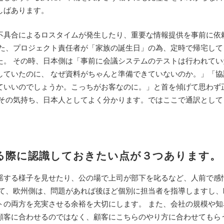
しばあります。
不具合によるロスタイムが発生したり、重要な情報提供を事前に依
また、プロジェクト責任者が「家族の誕生日」の為、定時で帰宅して
た。 その時、日本側は「事前に会議システムのテストは行われてい
していたのに、 なぜ資料がちゃんと準備できていないのか。」「協
ていいのでしょうか。こっちがお客なのに。」と首を傾げて思わず
 その気持ち、日本人としてよく分かります。ではここで通訳として
る際に認識しておきたい点が３つあります。
揺する様子を見せたり、公の場で上司が部下を叱るなど、人前で感
って、欧州側は、問題があれば後ほど個別に担当者を指導しますし、
トの両方を充実させる余裕を大切にします。 また、会社の規模や知
顧客に合わせるのではなく、顧客にこちらのやり方に合わせてもら