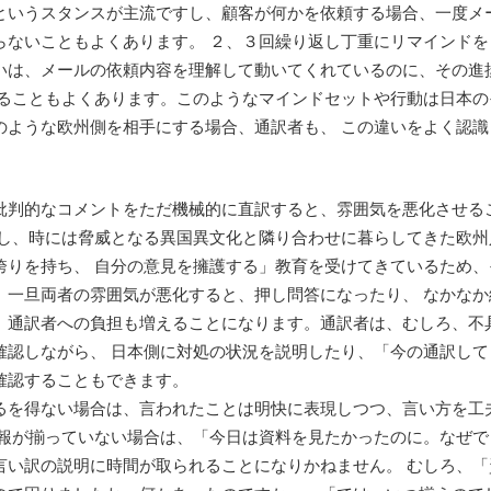
というスタンスが主流ですし、顧客が何かを依頼する場合、一度メ
らないこともよくあります。 ２、３回繰り返し丁重にリマインドを
いは、メールの依頼内容を理解して動いてくれているのに、その進
なることもよくあります。このようなマインドセットや行動は日本の
のような欧州側を相手にする場合、通訳者も、 この違いをよく認識
批判的なコメントをただ機械的に直訳すると、雰囲気を悪化させる
接し、時には脅威となる異国異文化と隣り合わせに暮らしてきた欧州
誇りを持ち、 自分の意見を擁護する」教育を受けてきているため、
。一旦両者の雰囲気が悪化すると、押し問答になったり、 なかなか
、通訳者への負担も増えることになります。通訳者は、むしろ、不
確認しながら、 日本側に対処の状況を説明したり、「今の通訳して
確認することもできます。
るを得ない場合は、言われたことは明快に表現しつつ、言い方を工
情報が揃っていない場合は、「今日は資料を見たかったのに。なぜで
言い訳の説明に時間が取られることになりかねません。 むしろ、「