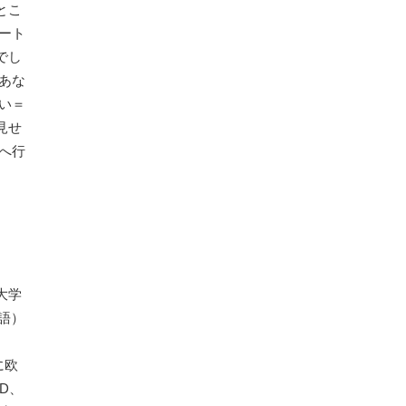
とこ
ート
でし
あな
い＝
見せ
へ行
大学
ツ語）
に欧
D、