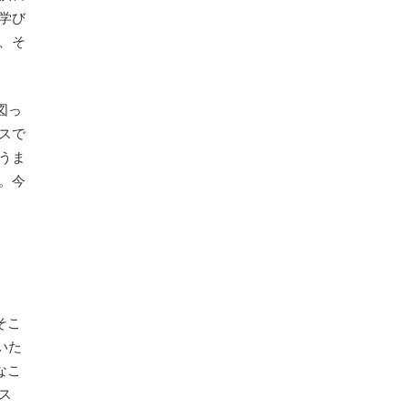
学び
、そ
図っ
スで
うま
。今
そこ
いた
なこ
ス