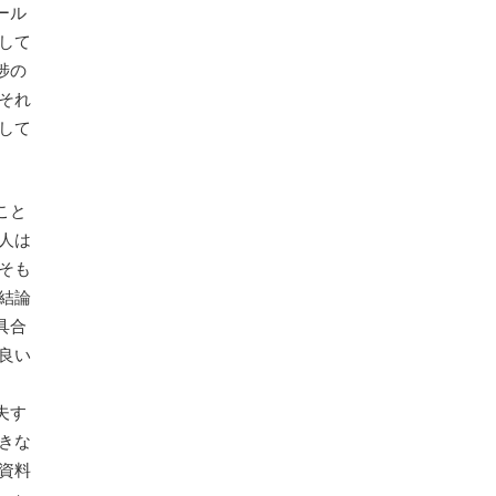
ール
して
捗の
それ
して
こと
人は
そも
結論
具合
良い
夫す
きな
資料