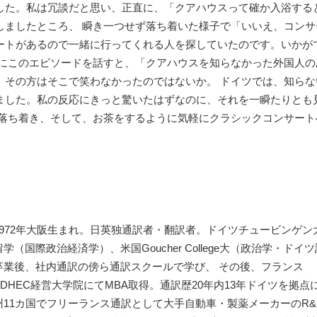
した。私は冗談だと思い、正直に、「クアハウスって確か入浴する
しましたところ、 瞬き一つせず落ち着いた様子で「いいえ、コンサ
ートがあるので一緒に行ってくれる人を探していたのです。いかが
人にこのエピソードを話すと、「クアハウスを知らなかった外国人の
、その方はそこで笑わなかったのではないか。 ドイツでは、知らな
ました。私の反応にきっと驚いたはずなのに、それを一瞬たりとも
の落ち着き、そして、お茶をするように気軽にクラシックコンサート
。
1972年大阪生まれ。日英独通訳者・翻訳者。ドイツチュービンゲン
留学（国際政治経済学）、米国Goucher College大（政治学・ドイ
卒業後、社内通訳の傍ら通訳スクールで学び、 その後、フランス
EDHEC経営大学院にてMBA取得。通訳歴20年内13年ドイツを拠点
州11カ国でフリーランス通訳として大手自動車・製薬メーカーのR&