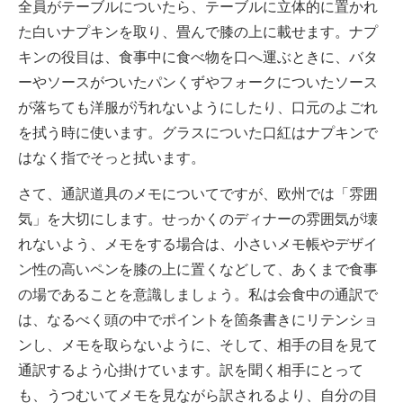
全員がテーブルについたら、テーブルに立体的に置かれ
た白いナプキンを取り、畳んで膝の上に載せます。ナプ
キンの役目は、食事中に食べ物を口へ運ぶときに、バタ
ーやソースがついたパンくずやフォークについたソース
が落ちても洋服が汚れないようにしたり、口元のよごれ
を拭う時に使います。グラスについた口紅はナプキンで
はなく指でそっと拭います。
さて、通訳道具のメモについてですが、欧州では「雰囲
気」を大切にします。せっかくのディナーの雰囲気が壊
れないよう、メモをする場合は、小さいメモ帳やデザイ
ン性の高いペンを膝の上に置くなどして、あくまで食事
の場であることを意識しましょう。私は会食中の通訳で
は、なるべく頭の中でポイントを箇条書きにリテンショ
ンし、メモを取らないように、そして、相手の目を見て
通訳するよう心掛けています。訳を聞く相手にとって
も、うつむいてメモを見ながら訳されるより、自分の目