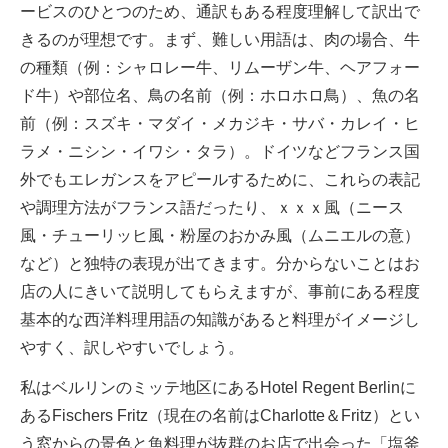
ービスのひとつのため、通訳もある程度理解して訳出で
きるのが理想です。まず、難しい用語は、肉の場合、牛
の種類（例：シャロレー牛、リムーザン牛、ヘアフォー
ド牛）や部位名、鳥の名前（例：ホロホロ鳥）、魚の名
前（例：スズキ・マダイ・メカジキ・サバ・カレイ・ヒ
ラメ・ニシン・イワシ・タラ）。ドイツなどフランス国
外でもエレガンスをアピールするために、これらの表記
や調理方法がフランス語だったり、ｘｘｘ風（ニース
風・チューリッヒ風・粉屋のおかみ風（ムニエルの意）
など）と独特の表現が出てきます。分からないことはお
店の人にきいて説明してもらえますが、事前にある程度
基本的な西洋料理用語の知識があると料理がイメージし
やすく、訳しやすいでしょう。
私はベルリンのミッテ地区にあるHotel Regent Berlinに
あるFischers Fritz（現在の名前はCharlotte＆Fritz）とい
う窓からの景色と魚料理が抜群のお店で出会った「塩釜