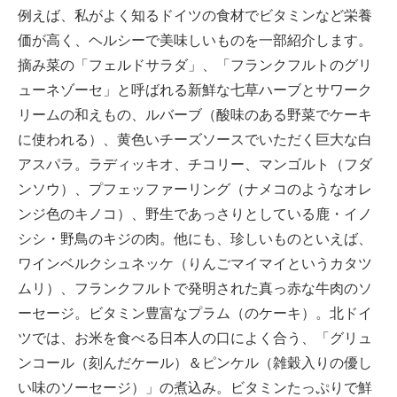
例えば、私がよく知るドイツの食材でビタミンなど栄養
価が高く、ヘルシーで美味しいものを一部紹介します。
摘み菜の「フェルドサラダ」、「フランクフルトのグリ
ューネゾーセ」と呼ばれる新鮮な七草ハーブとサワーク
リームの和えもの、ルバーブ（酸味のある野菜でケーキ
に使われる）、黄色いチーズソースでいただく巨大な白
アスパラ。ラディッキオ、チコリー、マンゴルト（フダ
ンソウ）、プフェッファーリング（ナメコのようなオレ
ンジ色のキノコ）、野生であっさりとしている鹿・イノ
シシ・野鳥のキジの肉。他にも、珍しいものといえば、
ワインベルクシュネッケ（りんごマイマイというカタツ
ムリ）、フランクフルトで発明された真っ赤な牛肉のソ
ーセージ。ビタミン豊富なプラム（のケーキ）。北ドイ
ツでは、お米を食べる日本人の口によく合う、「グリュ
ンコール（刻んだケール）＆ピンケル（雑穀入りの優し
い味のソーセージ）」の煮込み。ビタミンたっぷりで鮮