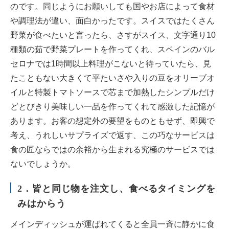
のです。同じようにお願いしても国やお店によって食材
や調理法が違い、面白かったです。スイスではたくさん
野菜が食べたいと言ったら、さすがスイス、文字通り10
種類の茹で野菜プレートを作ってくれ、スペインのバル
セロナでは1時間以上料理がこないと待っていたら、見
たこともない大きくて平たいさや入りの豆をオリーブオ
イルと特製トマトソースで芯まで加熱したシンプルだけ
どとびきり美味しい一品を作ってくれて感激した記憶が
あります。お客の想定外の要望をものともせず、即興で
考え、うれしいサプライズで返す、この巧なサービスは
食の匠ならではの余裕から生まれる究極のサービスでは
ないでしょうか。
2．皆と同じ物を注文し、食べるタイミングを
みはからう
メインディッシュが運ばれてくると全員一斉に静かに食