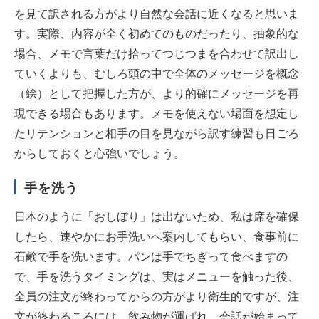
を見て訳される方がより自然な会話に近くなると思いま
す。実際、内容が全く初めてのものだったり、抽象的な
場合、メモで言葉だけ拾ってつじつまを合わせて訳出し
ていくよりも、むしろ頭の中で全体のメッセージを概念
（絵）として把握した方が、より的確にメッセージを再
現できる場合もあります。メモを使えない場面を想定し
たリテンションと相手の目を見ながら訳す練習も日ごろ
からしておくと心強いでしょう。
手を洗う
日本のように「おしぼり」は出ないため、私は席を確保
したら、速やかにお手洗いへ案内してもらい、食事前に
石鹸で手を洗います。パンは手でちぎって食べますの
で、手を洗うタイミングは、実はメニューを触った後、
全員の注文が終わってからの方がより衛生的ですが、注
文が終わるころには、飲み物が運ばれ、会話が始まって