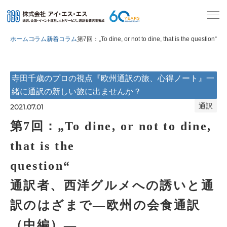
ホーム
コラム
新着コラム
第7回：„To dine, or not to
寺田千歳のプロの視点『欧州通訳の旅、心得ノート』一
緒に通訳の新しい旅に出ませんか？
通訳
2021.07.01
第7回：„To dine, or not to dine,
that is the
que
通訳者、西洋グルメへの誘いと通
訳のはざまで―欧州の会食通訳
（中編）―