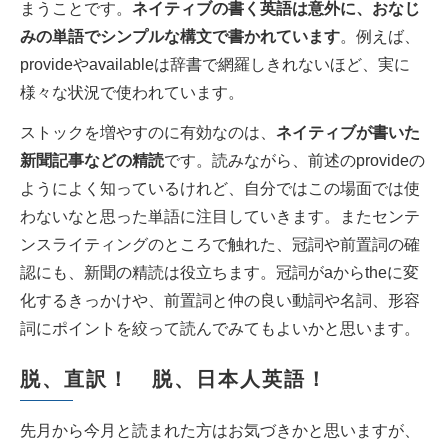
まうことです。
ネイティブの書く英語は意外に、おなじ
みの単語でシンプルな構文で書かれています
。例えば、
provideやavailableは辞書で網羅しきれないほど、実に
様々な状況で使われています。
ストックを増やすのに有効なのは、
ネイティブが書いた
新聞記事などの精読
です。読みながら、前述のprovideの
ようによく知っているけれど、自分ではこの場面では使
わないなと思った単語に注目していきます。またセンテ
ンスライティングのところで触れた、冠詞や前置詞の確
認にも、新聞の精読は役立ちます。冠詞がaからtheに変
化するきっかけや、前置詞と仲の良い動詞や名詞、形容
詞にポイントを絞って読んでみてもよいかと思います。
脱、直訳！ 脱、日本人英語！
先月から今月と読まれた方はお気づきかと思いますが、