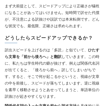
まず大前提として、スピードアップにより正確さが犠牲
になることがあってはいけません。短時間で訳せた代償
が、不注意による訳抜けや誤訳では本末転倒です。どん
な状況でも、最低限、正確さは求められます。
どうしたらスピードアップできるか？
訳出スピードを上げるのは「多読」と似ていて、
ひたす
ら文章を「前から後ろへ」と翻訳
していきます。この時
に、私たちは学生時代の癖が抜けず、例えば関係代名詞
が出てくると、「後ろから前へ」訳してしまいがちで
す。すると、そこで何が起こるかというと、視線が文章
の中を前後し、スピードが落ちてしまいます。逆に視線
を素早く移動させようとあせってしまうと、単語単位の
訳抜けが起きやすくなります。
関係代名詞の入った文章を前から訳す方法
を具体的に示